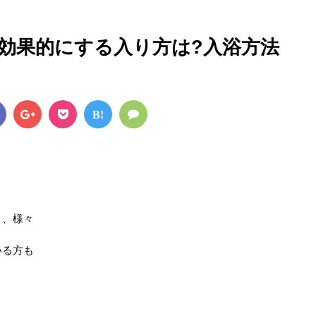
を効果的にする入り方は?入浴方法
B!
く、様々
いる方も