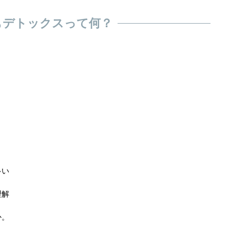
もデトックスって何？
多い
理解
か。