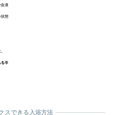
や血液
い状態
は、
ある
事
クスできる入浴方法