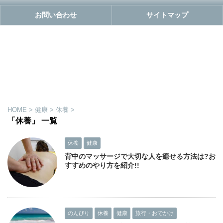
お問い合わせ
サイトマップ
HOME
>
健康
>
休養
>
「休養」 一覧
休養
健康
背中のマッサージで大切な人を癒せる方法は?お
すすめのやり方を紹介!!
のんびり
休養
健康
旅行・おでかけ