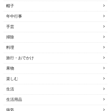
帽子
年中行事
手芸
掃除
料理
旅行・おでかけ
果物
楽しむ
生活
生活用品
病気