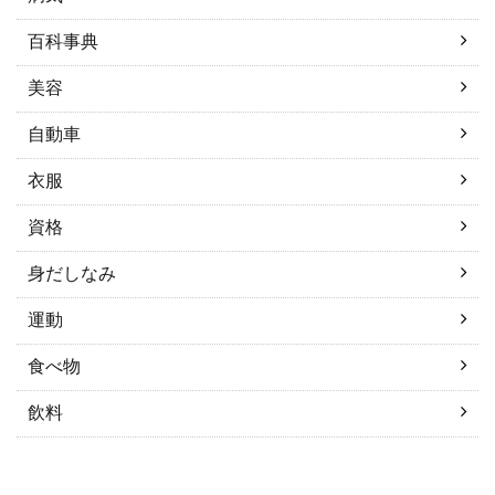
百科事典
美容
自動車
衣服
資格
身だしなみ
運動
食べ物
飲料