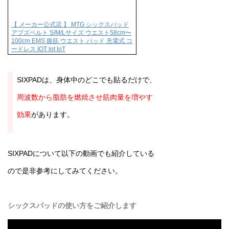
【 メーカー公式店 】 MTG シックスパッド
アブズベルト S/M/Lサイズ ウエスト58cm〜
100cm EMS 腹筋 ウエスト パッド 充電式 コ
ードレス IOT lot loT
SIXPADは、身体中のどこでも貼るだけで、
周波数から脂肪を燃焼させ筋肉量を増やす
効果
があります。
SIXPADについて以下の動画でも紹介している
ので是非参考にしてみてください。
シックスパッドの使い方をご紹介します