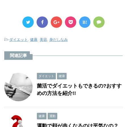
B!
-
ダイエット
,
健康
,
美容
,
身だしなみ
関連記事
ダイエット
健康
菌活でダイエットもできるの?おすす
めの方法を紹介!!
健康
運動
運動で顔が赤くなるのは平気なの？