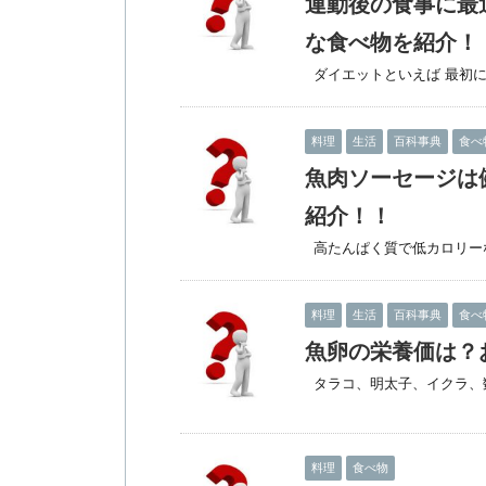
運動後の食事に最
な食べ物を紹介！
ダイエットといえば 最初に
料理
生活
百科事典
食べ
魚肉ソーセージは
紹介！！
高たんぱく質で低カロリーなの
料理
生活
百科事典
食べ
魚卵の栄養価は？
タラコ、明太子、イクラ、数
料理
食べ物