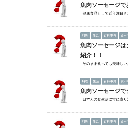
魚肉ソーセージで
健康食品として近年注目され
料理
生活
百科事典
食べ
魚肉ソーセージは
紹介！！
そのまま食べても美味しい魚
料理
生活
百科事典
食べ
魚肉ソーセージで
日本人の食生活に常に寄り添っ
料理
生活
百科事典
食べ