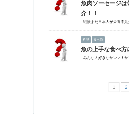
魚肉ソーセージは
介！！
戦後まだ日本人が栄養不足だっ
料理
食べ物
魚の上手な食べ方
みんな大好きなサンマ！サンマ
1
2