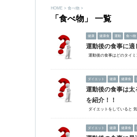
HOME
>
食べ物
>
「食べ物」 一覧
健康
健康食
運動
食べ物
運動後の食事に適
運動後の食事はどのタイミン
ダイエット
健康
健康食
運動後の食事は太
を紹介！！
ダイエットをしていると 気
ダイエット
健康
健康食