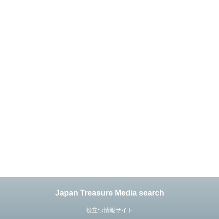
Japan Treasure Media search
役立つ情報サイト
ed Powered by
STINGER
.