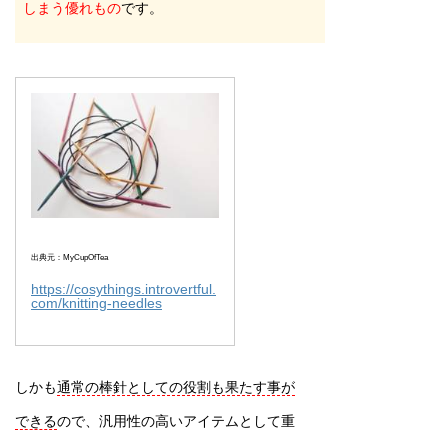
しまう優れもの
です。
出典元：MyCupOfTea
https://cosythings.introvertful.
com/knitting-needles
しかも
通常の棒針としての役割も果たす事が
できる
ので、汎用性の高いアイテムとして重