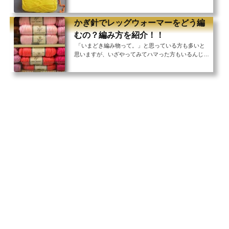
こで、手編みのレッグウォーマーを大切な人にプレゼ
ントしてみては？ レッグウォーマーって女性のイメ
ージが強いですが、実は性別関係なく履いて寝ると体
かぎ針でレッグウォーマーをどう編
を冷やさないので健康にも効果的です。 実際に筆者
むの？編み方を紹介！！
は男性ですが、冬になると必ず履いて寝ます。笑 そ
「いまどき編み物って。」と思っている方も多いと
れに普段着を手編みするのは、作る側も着る側も色ん
思いますが、いざやってみてハマった方もいるんじゃ
な意味で勇気がいりますよね。 でも、寝る前に履く
ないでしょうか？ 今回、ご紹介するのはかぎ針によ
レッグウォーマーなら多少奇抜だうが形が崩...
るレッグウォーマーの編み方についてです。 レッグ
ウォーマーって女性のイメージが強いですが、寒い時
期には性別に関わらず使える健康グッズとして重宝で
きます。 寒くなると寝ている間に足首から冷えて、
体調不良になるケースがよくあります。 そんな時、
レッグウォーマーは期待以上の効果を発揮してくれる
ので、自分にも大切な人にも、一度作ってみては...