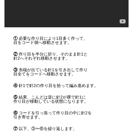
①
必要な作り目により1目多く作って、
目をコード側へ移動させます。
②
作り目を半分に折り、そのまま針1と
針2へそれぞれ移動させます。
③
糸端が出ている針1を引き出して作り
目全てをコードへ移動させます。
④
針1で針2の作り目を拾って編み進めます。
⑤
結果、こんどは逆に針2が裸で針1に
作り目が移動している状態になります。
⑥
コードを引っ張って作り目の中に針2を
引き寄せます。
⑦
以下、③〜⑥を繰り返します。