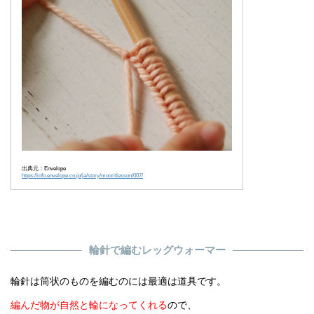
出典元：Envelope
https://info.envelope.co.jp/ja/story/mooritlesson/007/
輪針で編むレッグウォーマー
輪針は筒状のものを編むのには最適は道具です。
編んだ物が自然と輪になってくれる
ので、