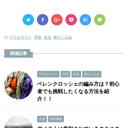
B!
-
アクセサリー
,
手芸
,
生活
,
身だしなみ
関連記事
アクセサリー
手芸
生活
身だしなみ
ペレンクロッシェの編み方は？初心
者でも挑戦したくなる方法を紹
介！！
生活
百科事典