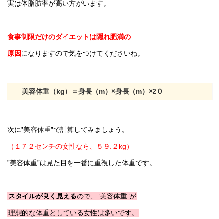
実は体脂肪率が高い方がいます。
食事制限だけのダイエットは隠れ肥満の
原因
になりますので気をつけてくださいね。
美容体重（kg）＝身長（m）×身長（m）×2０
次に”美容体重”で計算してみましょう。
（１７２センチの女性なら、５９.２kg）
”美容体重”は見た目を一番に重視した体重です。
スタイルが良く見える
ので、”美容体重”が
理想的な体重としている女性は多いです。