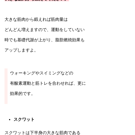
大きな筋肉から鍛えれば筋肉量は
どんどん増えますので、運動をしていない
時でも基礎代謝が上がり、脂肪燃焼効果も
アップしますよ。
ウォーキングやスイミングなどの
有酸素運動と筋トレを合わせれば、更に
効果的です。
スクワット
スクワットは下半身の大きな筋肉である