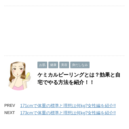
お肌
健康
美容
身だしなみ
ケミカルピーリングとは？効果と自
宅でやる方法を紹介！！
PREV
171cmで体重の標準と理想は何kg?女性編を紹介!!
NEXT
173cmで体重の標準と理想は何kg?女性編を紹介!!