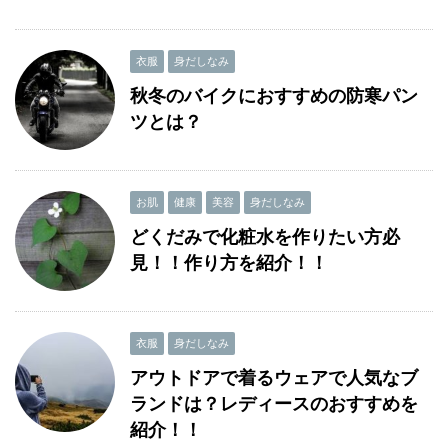
衣服
身だしなみ
秋冬のバイクにおすすめの防寒パン
ツとは？
お肌
健康
美容
身だしなみ
どくだみで化粧水を作りたい方必
見！！作り方を紹介！！
衣服
身だしなみ
アウトドアで着るウェアで人気なブ
ランドは？レディースのおすすめを
紹介！！