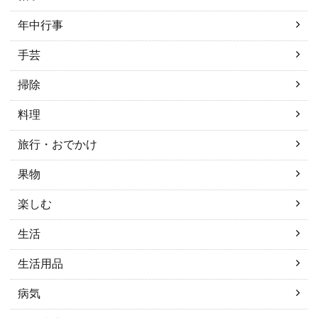
年中行事
手芸
掃除
料理
旅行・おでかけ
果物
楽しむ
生活
生活用品
病気