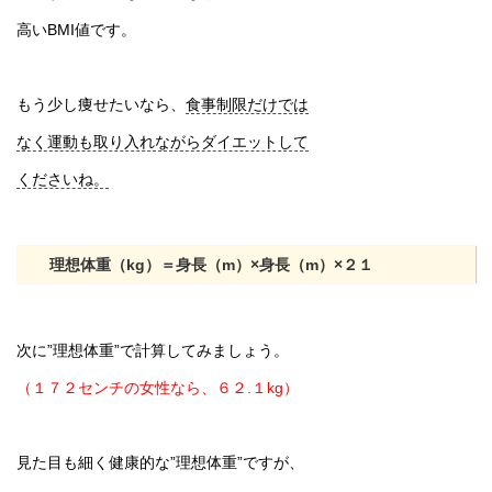
高いBMI値です。
もう少し痩せたいなら、
食事制限だけでは
なく運動も取り入れながらダイエットして
くださいね。
理想体重（kg）＝身長（m）×身長（m）×２１
次に”理想体重”で計算してみましょう。
（１７２センチの女性なら、６２.１kg）
見た目も細く健康的な”理想体重”ですが、