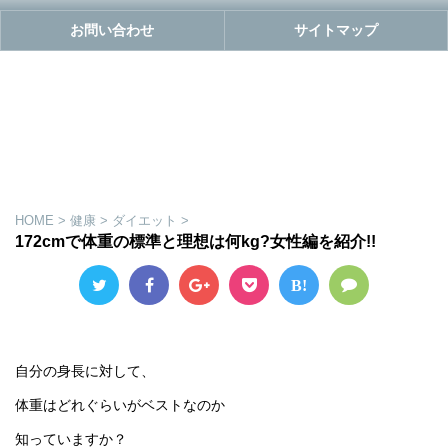
お問い合わせ
サイトマップ
HOME
>
健康
>
ダイエット
>
172cmで体重の標準と理想は何kg?女性編を紹介!!
B!
自分の身長に対して、
体重はどれぐらいがベストなのか
知っていますか？