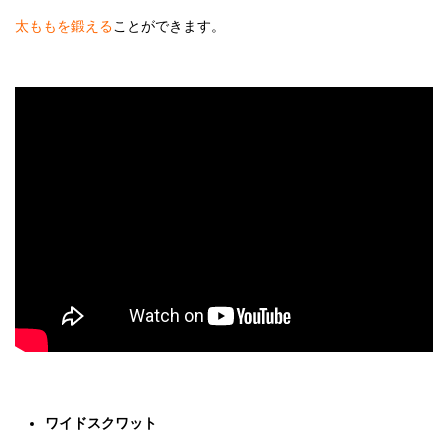
太ももを鍛える
ことができます。
ワイドスクワット