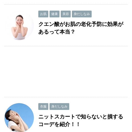
お肌
健康
美容
身だしなみ
クエン酸がお肌の老化予防に効果が
あるって本当？
衣服
身だしなみ
ニットスカートで知らないと損する
コーデを紹介！！