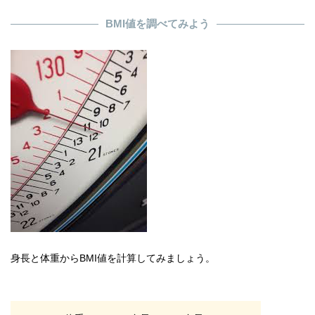
BMI値を調べてみよう
身長と体重からBMI値を計算してみましょう。