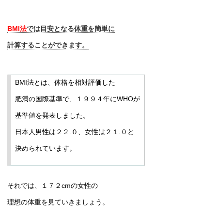
BMI法
では目安となる体重を簡単に
計算することができます。
BMI法とは、体格を相対評価した
肥満の国際基準で、１９９４年にWHOが
基準値を発表しました。
日本人男性は２２.０、女性は２１.０と
決められています。
それでは、１７２cmの女性の
理想の体重を見ていきましょう。