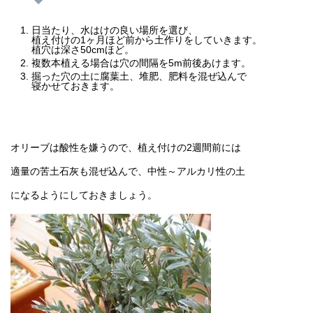
日当たり、水はけの良い場所を選び、
植え付けの1ヶ月ほど前から土作りをしていきます。
植穴は深さ50cmほど。
複数本植える場合は穴の間隔を5m前後あけます。
掘った穴の土に腐葉土、堆肥、肥料を混ぜ込んで
寝かせておきます。
オリーブは酸性を嫌うので、植え付けの2週間前には
適量の苦土石灰も混ぜ込んで、中性～アルカリ性の土
になるようにしておきましょう。