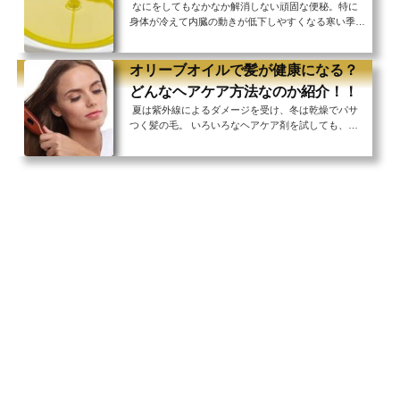
なにをしてもなかなか解消しない頑固な便秘。特に
る方法、それぞれに効果があると言われています。軽
身体が冷えて内臓の動きが低下しやすくなる寒い季節
度のアトピーであれば、できるだけ薬に頼らずに治し
は、水分を摂る量が減ることもあり便秘に悩む方が多
たいですよね。そういった方にもぴったりなのがオリ
くなります。 仕方なく薬を使う方もいらっしゃるか
ーブオ...
と思いますが、できれば副作用の出る可能性のある薬
オリーブオイルで髪が健康になる？
には頼らずに自然に出せるようにしたいですよね。そ
どんなヘアケア方法なのか紹介！！
んな方におすすめしたいのがオリーブオイルを使った
夏は紫外線によるダメージを受け、冬は乾燥でパサ
便秘解消法！ オリーブオイルは天然の下剤やオーガ
つく髪の毛。 いろいろなヘアケア剤を試しても、時
ニック下剤とも呼ばれるほど便秘解消効果が高いので
間が経つとすぐにパサパサごわごわしてきてしまうと
す。 実際に便秘で悩む方に2週間オリーブオイルを
いうお悩みをお持ちの方もいらっしゃるのではないで
摂...
しょうか。 そんな方にぜひ試していただきたいのが
オリーブオイルを使ったヘアケアです。 オリーブオ
イルを髪につけるの？と驚かれる方もいらっしゃるか
もしれませんが、同じように植物から作られた椿油な
どは古くからヘアケアに効果的ということで愛用され
る方も多いですよね。 洗い流さないトリートメ...