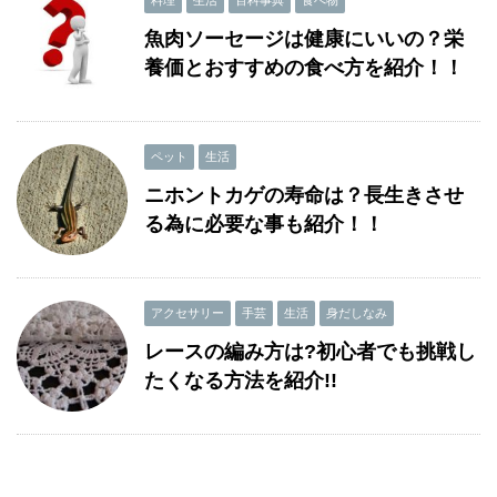
料理
生活
百科事典
食べ物
魚肉ソーセージは健康にいいの？栄
養価とおすすめの食べ方を紹介！！
ペット
生活
ニホントカゲの寿命は？長生きさせ
る為に必要な事も紹介！！
アクセサリー
手芸
生活
身だしなみ
レースの編み方は?初心者でも挑戦し
たくなる方法を紹介!!