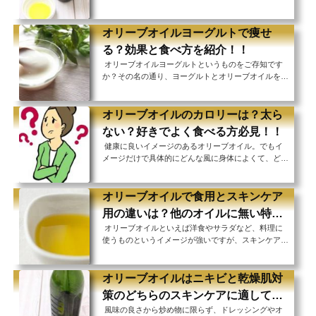
種類のオリーブオイルを販売していますが、ご家庭で
も自家製のオリーブオイルが作れることをご存知です
か？ ご自宅の庭木として オリーブの木を植えられて
オリーブオイルヨーグルトで痩せ
いる方 実をもらったけれどどうすればいいか分から
る？効果と食べ方を紹介！！
ないという方シロップや塩などで漬けるのもいいです
オリーブオイルヨーグルトというものをご存知です
が、ぜひ自家製オリーブオイルにもチャレンジしてみ
か？その名の通り、ヨーグルトとオリーブオイルを組
てください！ 絞りたてのフレッシュなオイルは今ま
み合わせた食べ物です。 ドレッシングやイタリア料
でに味わったことのない新鮮さですよ。 家庭...
理などに使われることの多いオリーブオイル。 その
ままパンにつけて風味を楽しみながら味わうこともあ
オリーブオイルのカロリーは？太ら
りますが、ヨーグルトとの組み合わせってどうなの？
ない？好きでよく食べる方必見！！
と思われる方も多いでしょう。 オリーブオイルの持
健康に良いイメージのあるオリーブオイル。でもイ
つ健康効果は近年注目を浴びており、その効果を実感
メージだけで具体的にどんな風に身体によくて、どん
する方が増えています。 ヨーグルトも私たちにとっ
な効果があるかは分からないという方も多いのではな
て身近で手軽な健康食品ですよね。その2つを組み...
いでしょうか。 1日に大さじ1～2杯のオリーブオイル
を飲むというオリーブオイルダイエットというものが
オリーブオイルで食用とスキンケア
ありますが、オリーブオイルは健康に良いとは言え油
用の違いは？他のオイルに無い特徴
であることに変わりはありません。 油＝高カロリー
オリーブオイルといえば洋食やサラダなど、料理に
も紹介！！
なのに飲んでダイエット効果が得られるなんて、オリ
使うものというイメージが強いですが、スキンケア用
ーブオイルは特別にカロリーの低い油なの？毎日摂取
のオリーブオイルがあることはご存じでしょう
して本当に太らないの？ 気になるオリーブオイル
か？ 椿油やホホバオイルなどと同じように、オリー
の...
ブオイルもスキンケアやヘアケアに使うことができま
オリーブオイルはニキビと乾燥肌対
す。では私たちが普段口にしている、スーパーなどで
策のどちらのスキンケアに適してい
販売されている食用のオリーブオイルをスキンケアに
風味の良さから炒め物に限らず、ドレッシングやオ
るの？
も使うことはできるのでしょうか？ 実は食用のオリ