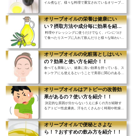
イル煮など、様々な料理で重宝されているオリーブオ
ーブオイルを肌につけること事態に問題はありません
イル。 料理だけではなく、肌や髪の毛のお手入れに
が、食用のものはスキンケア用のものと違い、 選び
も使うことができ、その安全性や効果などからスキン
方に気...
ケア製品としても注目を浴びています。 オイル製品=
オリーブオイルの栄養は健康にい
フタの役割をして水分を肌に閉じ込めるということで
い？摂取方法や成分毎に効果を紹
乾燥対策として使われるイメージが強いですが、実は
料理やドレッシングに使うだけでなく、パンにつけ
介！！
オリーブオイルはニキビ対策にも効果を発揮するので
て食べたりスープに入れて飲んだりと様々な味わい方
す！ オリーブオイルを使ったスキンケアはニキビ向
のできるオリーブオイル。 他の食用油と比べて栄養
け？乾燥肌向け？なぜニキビや乾燥に効果があるの
価が高く、その健康効果から近年注目を浴びていま
か...
す。 オリーブオイルにはどんな栄養が含まれてい
オリーブオイルの化粧落としはいい
て、どのような効果があって、どう摂取すればよいの
の？効果と使い方を紹介！！
か。 なんとなく体にいいというイメージは持ってい
食べても美味しい、健康に良い効果を持っている、ス
るけれど、詳しいことはよく知らないという方必見！
キンケアにも使えるということで美容に関心のある人
オリーブオイルの健康効果について徹底紹介していき
たちから注目されているオリーブオイル。 オイルと
ます。 もしかしたら、みなさんが日頃抱えている
言えばメイクを落とす際にも使われていますが、オリ
健...
ーブオイルもメイク落としに使うことができるという
オリーブオイルはアトピーの改善効
ことをご存知でしたか？ メイクとよく馴染み、しっ
果があるの？使い方を紹介！！
かりとオフしてくれるオイル系のクレンジング。同じ
決定的な原因が分からないうえに多くの方が経験す
オイルであるオリーブオイルも同じように使うことが
るアトピー性皮膚炎。汗をたくさんかく時期や乾燥す
できるのです。 でも実際きちんとメイクを落とせる
る時期にだけ発症するという方もいらっしゃいます
の？食用のものを使っても大丈夫？肌に悪影響はな
ね。 アトピーの治療方法は程度や体質によって治療
い？&nb...
法が異なりますが、おうちでできる対処方法として、
オリーブオイルで便秘とさよな
オリーブオイルを使用する方法があるのはご存知でし
ら！？おすすめの飲み方を紹介！！
ょうか？ 料理に使って口から摂取する方法と肌に塗