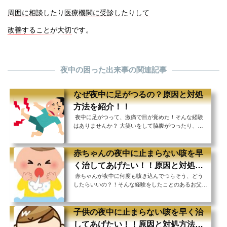
周囲に相談したり医療機関に受診したりして
改善することが大切
です。
夜中の困った出来事の関連記事
なぜ夜中に足がつるの？原因と対処
方法を紹介！！
夜中に足がつって、激痛で目が覚めた！そんな経験
はありませんか？ 大笑いをして脇腹がつったり、激
しいスポーツをして足がつったりするのは分かります
が、安静にしている夜中に足がつるのはなんとも不思
議ですよね。 たまたま何かの拍子につってしまった
赤ちゃんの夜中に止まらない咳を早
というのならともかく、この足がつる現象が頻繁に起
く治してあげたい！！原因と対処方
きると睡眠が妨げられて、ひどい場合は睡眠障害に繋
赤ちゃんが夜中に何度も咳き込んでつらそう、どう
法を紹介！！
がってしまう可能性もあります。 なぜ足がつるの
したらいいの？！そんな経験をしたことのあるお父さ
か、そしてつってしまった場合はどうすればいいの
ん、お母さんは多いのではないでしょうか。 風邪な
か。 原因と対処方法、そして足がつらないように
どで体調を崩し、その症状で咳が出る時はもちろん、
す...
日中はとても元気なのに、なぜか夜中になると咳が出
子供の夜中に止まらない咳を早く治
て、また朝起きてからは元気にしているなんてことも
してあげたい！！原因と対処方法を