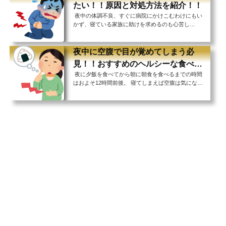
にはカラスが夜に鳴くのは人間が関係している部分も
たい！！原因と対処方法を紹介！！
あるのです。 みなさんはご存知ですか？カラスが夜
夜中の体調不良、すぐに病院にかけこむわけにもい
中に鳴く原因についてご紹介していきます！夜中にカ
かず、寝ている家族に助けを求めるのも心苦し
ラスが鳴く原因カラスが夜中に鳴いているとなんだか
い。 とにかく寝てやり過ごすしかないという不安が
恐ろしいことが起こる前兆のように感じてしまうか
さらに体調を悪化させる可能性も・・・ 今回ご紹介
も...
するのは夜中の腹痛の原因と対処方法についてです。
夜中に空腹で目が覚めてしまう必
腹痛には痛む場所や痛みのタイプによって異なる様々
見！！おすすめのヘルシーな食べ物
な原因があります。 たまたま疲れや食べ合わせの問
夜に夕飯を食べてから朝に朝食を食べるまでの時間
を紹介！！
題で一晩つらい思いをした、というくらいならまだし
はおよそ12時間前後。 寝てしまえば空腹は気になり
も、慢性的に腹痛で目が覚めるような事態は病気が潜
ませんが、なかなか寝付けないときやふと目が覚めて
んでいる可能性もあります。 頻繁に睡眠が中断され
しまったときに強い空腹感を感じるとなかなか寝付け
る...
なくなってしまうことってありますよね。 でも夜中
の食事は健康にもあまりよくありませんし、食べる内
容によっては活発な消化活動の影響でさらに寝付けな
くなってしまうという可能性もあります。 そこで今
回ご紹介するのは何かお腹にいれないとどうしても眠
れない！というときにおすすめのヘルシーな食べ物。
&...