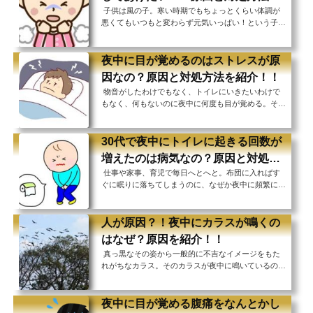
少なくありません。 夜中に咳き込んでしまうと赤ち
子供は風の子。寒い時期でもちょっとくらい体調が
紹介！！
ゃんはしっかりと眠ることができず、日中不機嫌にな
悪くてもいつもと変わらず元気いっぱい！という子が
ってしまうこともあります。 子育てに追われるお父
多いですよね。 しかし日中元気に過ごしていても、
さん、お母さんも子供の咳で夜中に起きて様子を見
夜中になるとなぜかひどく咳が出ることってありませ
た...
んか？ 特に小さいお子さんは夜中に激しく咳き込
夜中に目が覚めるのはストレスが原
み、ひどい場合にはオエッとえずいてしまったり、嘔
因なの？原因と対処方法を紹介！！
吐してしまったりするようなこともあります。 慌て
物音がしたわけでもなく、トイレにいきたいわけで
て医者にかかっても異常なしで子供も元気そう。でも
もなく、何もないのに夜中に何度も目が覚める。そん
夜だけやっぱり咳が出るとなるとおうちの方も心配で
なことありませんか？ たまたま目が覚めてしまっ
すよね。 咳が続くとお子さんもしっかり眠れない...
て、またすぐに眠りにつけるのであればよいのです
が、そこからなかなか寝付けなくなり、結局本を読ん
30代で夜中にトイレに起きる回数が
だりスマートフォンをいじったりしているうちに朝に
増えたのは病気なの？原因と対処方
なってしまった となると体が休まらずに疲れた状態
仕事や家事、育児で毎日へとへと。布団に入ればす
法を紹介！！
で１日を過ごさなくてはならなくなってしまいま
ぐに眠りに落ちてしまうのに、なぜか夜中に頻繁にト
す。 それが何日も続くと夜に眠れなかった分日中に
イレに行きたくなって目が覚めてしまう。そんな経験
眠くなり、仕事に集中できなかったりミスをしてしま
はありませんか？ 高齢者の方にはよくある症状のよ
ったりと...
うですが、まだ30代の若い世代の方でもそういった
人が原因？！夜中にカラスが鳴くの
経験をする方が少なくないそう。 頻繁に目を覚ます
はなぜ？原因を紹介！！
とゆっくりと身体を休めることができずに、日中の活
真っ黒なその姿から一般的に不吉なイメージをもた
動に支障をきたしてしまう可能性もあります。 トイ
れがちなカラス。そのカラスが夜中に鳴いているのを
レに起きて、そこからすぐに寝付くことができなくな
聞いたことがありますか？ 夜中にカラスが鳴くのは
り、ウトウトし始めた頃にまたトイレに行きたくなる
地震の前兆、なんて言われたりもしていますが、これ
と...
は科学的な根拠のない噂レベルの話とのこと。 実際
夜中に目が覚める腹痛をなんとかし