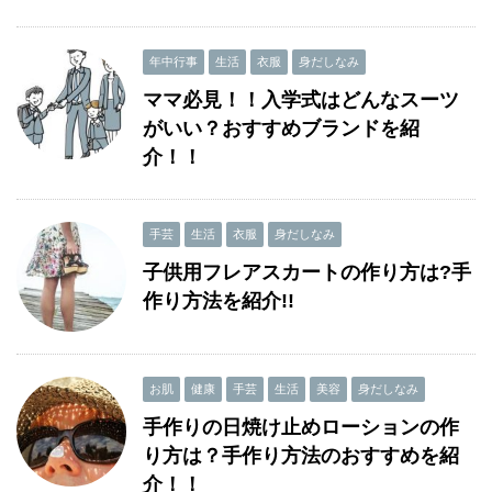
年中行事
生活
衣服
身だしなみ
ママ必見！！入学式はどんなスーツ
がいい？おすすめブランドを紹
介！！
手芸
生活
衣服
身だしなみ
子供用フレアスカートの作り方は?手
作り方法を紹介!!
お肌
健康
手芸
生活
美容
身だしなみ
手作りの日焼け止めローションの作
り方は？手作り方法のおすすめを紹
介！！