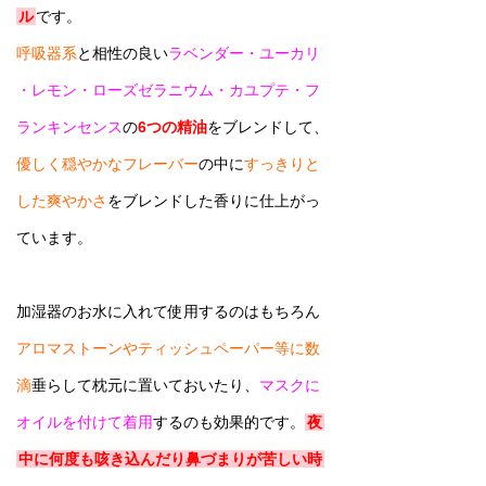
ル
です。
呼吸器系
と相性の良い
ラベンダー・
ユーカリ
・レモン・ローズゼラニウム・カユ
プテ・フ
ランキンセンス
の
6つの精油
をブレンドして、
優しく穏やかなフレーバー
の中に
すっきりと
した爽やかさ
をブレンドした香りに仕上がっ
ています。
加湿器のお水に入れて使用するのはもちろん
アロマストーンやティッシュペーパー等に数
滴
垂らして枕元に置いておいたり、
マスクに
オイルを付けて着用
するのも効果的です。
夜
中に何度も咳き込んだり鼻づまりが苦しい時