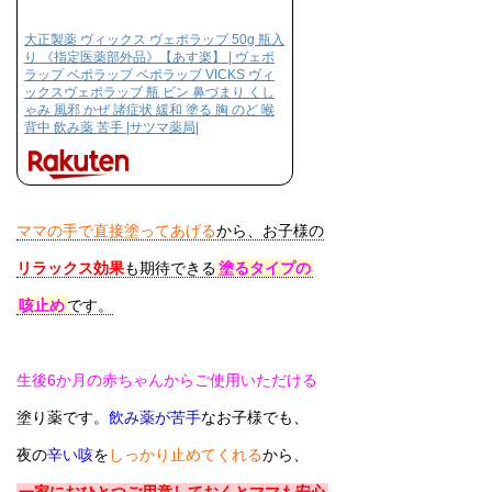
大正製薬 ヴィックス ヴェポラッブ 50g 瓶入
り 《指定医薬部外品》【あす楽】 | ヴェポ
ラップ ベポラップ ベポラッブ VICKS ヴィ
ックスヴェポラッブ 瓶 ビン 鼻づまり くし
ゃみ 風邪 かぜ 諸症状 緩和 塗る 胸 のど 喉
背中 飲み薬 苦手 |サツマ薬局|
ママの手で直接塗ってあげる
から、お子様の
リラックス効果
も期待できる
塗るタイプの
咳止め
です。
生後6か月の赤ちゃんからご使用いただける
塗り薬です。
飲み薬が苦手
なお子様でも、
夜の
辛い咳
を
しっかり止めてくれる
から、
一家におひとつご用意しておくとママも安心