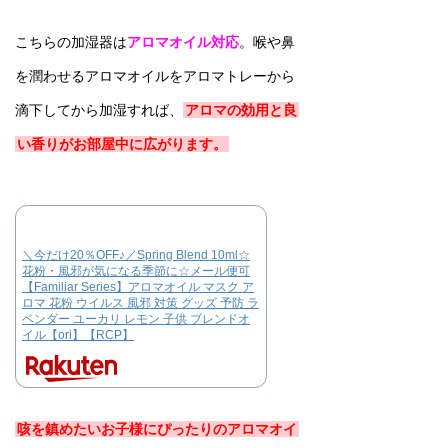
こちらの加湿器は
アロマオイル対応
。喉や鼻
を潤わせるアロマオイルをアロマトレーから
滴下してから加湿すれば、
アロマの効用と良
い香りがお部屋中に広がります。
＼今だけ20％OFF♪／Spring Blend 10ml☆
花粉・風邪が気になる季節に☆メール便可
【Familiar Series】アロマオイル マスク ア
ロマ 花粉 ウイルス 風邪 対策 グッズ 予防 ラ
ベンダー ユーカリ レモン 子供 ブレンドオ
イル【ori】【RCP】
咳を鎮めたいお子様にぴったりのアロマオイ