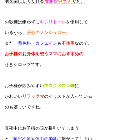
喉を楽に
してくれる
せきシロップ
です。
お砂糖は使わずに
キシリトール
を使用して
いるから、
安心の
ノンシュガー。
また、
着色料・カフェイン
も
不使用
なので、
お子様のお身体を想うママにおすすめの
せきシロップです。
お子様が飲みやすい
マスクメロン味
に、
かわいい
リラックマ
のイラストが入っている
のも嬉しいですね。
真夜中にお子様の咳が長引いてしまう
と、
睡眠不足
や
体力の消耗
に繋がってしまい