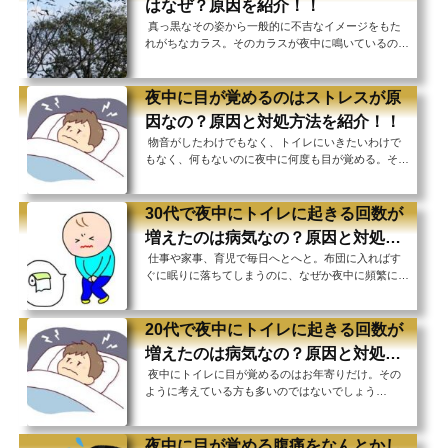
はなぜ？原因を紹介！！
少なくありません。 夜中に咳き込んでしまうと赤ち
真っ黒なその姿から一般的に不吉なイメージをもた
ゃんはしっかりと眠ることができず、日中不機嫌にな
れがちなカラス。そのカラスが夜中に鳴いているのを
ってしまうこともあります。 子育てに追われるお父
聞いたことがありますか？ 夜中にカラスが鳴くのは
さん、お母さんも子供の咳で夜中に起きて様子を見
地震の前兆、なんて言われたりもしていますが、これ
た...
は科学的な根拠のない噂レベルの話とのこと。 実際
夜中に目が覚めるのはストレスが原
にはカラスが夜に鳴くのは人間が関係している部分も
因なの？原因と対処方法を紹介！！
あるのです。 みなさんはご存知ですか？カラスが夜
物音がしたわけでもなく、トイレにいきたいわけで
中に鳴く原因についてご紹介していきます！夜中にカ
もなく、何もないのに夜中に何度も目が覚める。そん
ラスが鳴く原因カラスが夜中に鳴いているとなんだか
なことありませんか？ たまたま目が覚めてしまっ
恐ろしいことが起こる前兆のように感じてしまうか
て、またすぐに眠りにつけるのであればよいのです
も...
が、そこからなかなか寝付けなくなり、結局本を読ん
30代で夜中にトイレに起きる回数が
だりスマートフォンをいじったりしているうちに朝に
増えたのは病気なの？原因と対処方
なってしまった となると体が休まらずに疲れた状態
仕事や家事、育児で毎日へとへと。布団に入ればす
法を紹介！！
で１日を過ごさなくてはならなくなってしまいま
ぐに眠りに落ちてしまうのに、なぜか夜中に頻繁にト
す。 それが何日も続くと夜に眠れなかった分日中に
イレに行きたくなって目が覚めてしまう。そんな経験
眠くなり、仕事に集中できなかったりミスをしてしま
はありませんか？ 高齢者の方にはよくある症状のよ
ったりと...
うですが、まだ30代の若い世代の方でもそういった
20代で夜中にトイレに起きる回数が
経験をする方が少なくないそう。 頻繁に目を覚ます
増えたのは病気なの？原因と対処方
とゆっくりと身体を休めることができずに、日中の活
夜中にトイレに目が覚めるのはお年寄りだけ。その
法を紹介！！
動に支障をきたしてしまう可能性もあります。 トイ
ように考えている方も多いのではないでしょう
レに起きて、そこからすぐに寝付くことができなくな
か。 実際、夜中に１回以上トイレに起きてしまう夜
り、ウトウトし始めた頃にまたトイレに行きたくなる
間頻尿は加齢による症状の1つではありますが、20代
と...
という若い世代にも起こり得ることなのです。 ただ
夜中に目が覚める腹痛をなんとかし