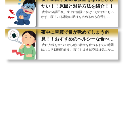
トイレに目が覚めるだけなら問題ありませんが、トイ
たい！！原因と対処方法を紹介！！
レに行ってから布団に戻っても 寝付けなくなってし
夜中の体調不良、すぐに病院にかけこむわけにもい
まったり 目が覚める回数が頻繁だったり何週間も続
かず、寝ている家族に助けを求めるのも心苦し
くようだと睡眠不足に陥り、日中に眠くなって仕事な
い。 とにかく寝てやり過ごすしかないという不安が
どに支障が出てしまうこともあります。 運転中に眠
さらに体調を悪化させる可能性も・・・ 今回ご紹介
くなって...
するのは夜中の腹痛の原因と対処方法についてです。
夜中に空腹で目が覚めてしまう必
腹痛には痛む場所や痛みのタイプによって異なる様々
見！！おすすめのヘルシーな食べ物
な原因があります。 たまたま疲れや食べ合わせの問
夜に夕飯を食べてから朝に朝食を食べるまでの時間
を紹介！！
題で一晩つらい思いをした、というくらいならまだし
はおよそ12時間前後。 寝てしまえば空腹は気になり
も、慢性的に腹痛で目が覚めるような事態は病気が潜
ませんが、なかなか寝付けないときやふと目が覚めて
んでいる可能性もあります。 頻繁に睡眠が中断され
しまったときに強い空腹感を感じるとなかなか寝付け
る...
なくなってしまうことってありますよね。 でも夜中
の食事は健康にもあまりよくありませんし、食べる内
容によっては活発な消化活動の影響でさらに寝付けな
くなってしまうという可能性もあります。 そこで今
回ご紹介するのは何かお腹にいれないとどうしても眠
れない！というときにおすすめのヘルシーな食べ物。
&...