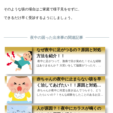
そのような咳の場合はご家庭で様子見をせずに、
できるだけ早く受診するようにしましょう。
夜中の困った出来事の関連記事
なぜ夜中に足がつるの？原因と対処
方法を紹介！！
夜中に足がつって、激痛で目が覚めた！そんな経験
はありませんか？ 大笑いをして脇腹がつったり、激
しいスポーツをして足がつったりするのは分かります
が、安静にしている夜中に足がつるのはなんとも不思
議ですよね。 たまたま何かの拍子につってしまった
赤ちゃんの夜中に止まらない咳を早
というのならともかく、この足がつる現象が頻繁に起
く治してあげたい！！原因と対処方
きると睡眠が妨げられて、ひどい場合は睡眠障害に繋
赤ちゃんが夜中に何度も咳き込んでつらそう、どう
法を紹介！！
がってしまう可能性もあります。 なぜ足がつるの
したらいいの？！そんな経験をしたことのあるお父さ
か、そしてつってしまった場合はどうすればいいの
ん、お母さんは多いのではないでしょうか。 風邪な
か。 原因と対処方法、そして足がつらないように
どで体調を崩し、その症状で咳が出る時はもちろん、
す...
日中はとても元気なのに、なぜか夜中になると咳が出
人が原因？！夜中にカラスが鳴くの
て、また朝起きてからは元気にしているなんてことも