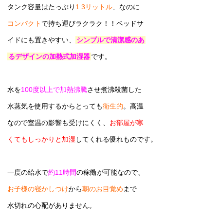
タンク容量はたっぷり
1.3リットル
、なのに
コンパクト
で持ち運びラクラク！！ベッドサ
イドにも置きやすい、
シンプルで清潔感のあ
るデザインの加熱式加湿器
です。
水を
100度以上で加熱沸騰
させ煮沸殺菌した
水蒸気を使用するからとっても
衛生的
。高温
なので室温の影響も受けにくく、
お部屋が寒
くてもしっかりと加湿
してくれる優れものです。
一度の給水で
約11時間
の稼働が可能なので、
お子様の寝かしつけ
から
朝のお目覚め
まで
水切れの心配がありません。