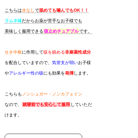
こちらは
水なし
で
舐めても噛んでもOK！！
ラムネ味
だからお薬が苦手なお子様でも
美味しく服用できる
咳止めチュアブル
です。
せき中枢
に作用して
咳を鎮める
非麻薬性成分
を配合していますので、
気管支が弱い
お子様
や
アレルギー性の咳
にも効果を
発揮
します。
こちらも
ノンシュガー・ノンカフェイン
なので、
就寝前でも安心して服用
していただ
けます。