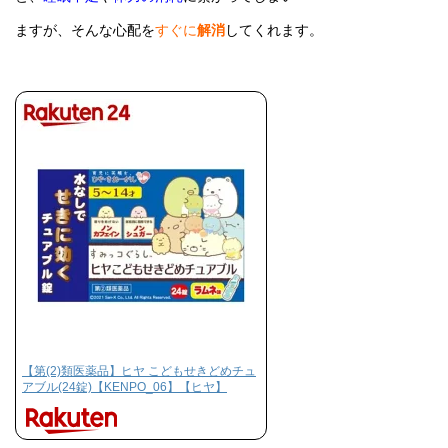
ますが、そんな心配を
すぐに
解消
してくれます。
【第(2)類医薬品】ヒヤ こどもせきどめチュ
アブル(24錠)【KENPO_06】【ヒヤ】