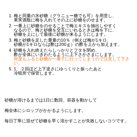
梅と同量の氷砂糖（グラニュー糖でも可）を用意し、
果実酒瓶に梅を入れてその上に砂糖をのせます。
一番上に砂糖をのせることで梅エキスを抽出しやすく
なるので、梅と砂糖を交互にいれるときは梅を下に、
砂糖を上にして最後に砂糖が来るようにします。
梅と砂糖を足した重量の10％（例えば梅が1キロ、
砂糖が1キロならば酢は200ｇ）の酢を上から加えます。
砂糖を入れ終えたらしっかりとフタを閉め、
酢が全体にいきわたるように上下さかさまにします。
何度もふると砂糖が一番下に行ってしまうので注意して下さ
い。
1、２回ほど上下逆さにゆっくりと振ったあと
冷暗所で保管します。
砂糖が溶けるまでは1日に数回、容器を動かして
梅全体にシロップがかかるようにします。
毎日丁寧に混ぜて砂糖を早く溶かすことが失敗しないコツです。