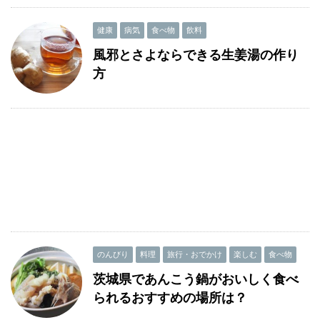
健康
病気
食べ物
飲料
風邪とさよならできる生姜湯の作り
方
のんびり
料理
旅行・おでかけ
楽しむ
食べ物
茨城県であんこう鍋がおいしく食べ
られるおすすめの場所は？