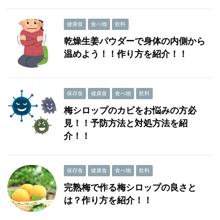
健康食
食べ物
飲料
乾燥生姜パウダーで身体の内側から
温めよう！！作り方を紹介！！
保存食
健康食
食べ物
飲料
梅シロップのカビをお悩みの方必
見！！予防方法と対処方法を紹
介！！
保存食
健康食
食べ物
飲料
完熟梅で作る梅シロップの良さと
は？作り方を紹介！！