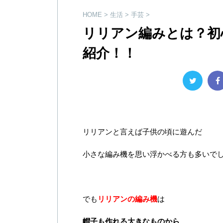
HOME
>
生活
>
手芸
>
リリアン編みとは？初
紹介！！
リリアンと言えば子供の頃に遊んだ
小さな編み機を思い浮かべる方も多いで
でも
リリアンの編み機
は
帽子も作れる大きなものから、