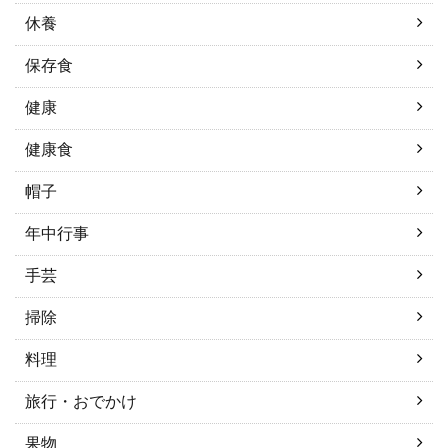
休養
保存食
健康
健康食
帽子
年中行事
手芸
掃除
料理
旅行・おでかけ
果物