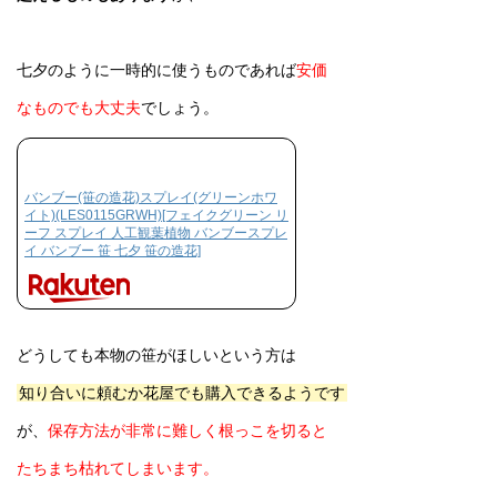
七夕のように一時的に使うものであれば
安価
なものでも大丈夫
でしょう。
バンブー(笹の造花)スプレイ(グリーンホワ
イト)(LES0115GRWH)[フェイクグリーン リ
ーフ スプレイ 人工観葉植物 バンブースプレ
イ バンブー 笹 七夕 笹の造花]
どうしても本物の笹がほしいという方は
知り合いに頼むか花屋でも購入できるようです
が、
保存方法が非常に難しく根っこを切ると
たちまち枯れてしまいます。