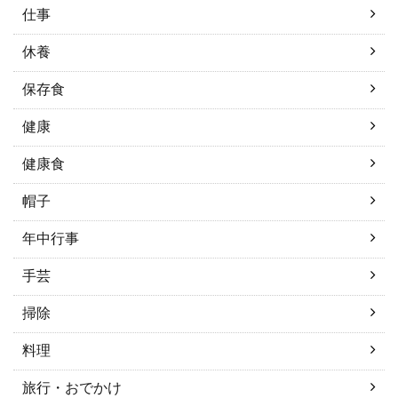
仕事
休養
保存食
健康
健康食
帽子
年中行事
手芸
掃除
料理
旅行・おでかけ