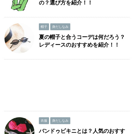
の？選び方を紹介！！
帽子
身だしなみ
夏の帽子と合うコーデは何だろう？
レディースのおすすめを紹介！！
衣服
身だしなみ
バンドゥビキニとは？人気のおすす