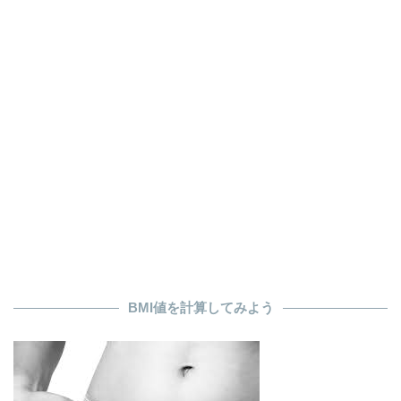
BMI値を計算してみよう