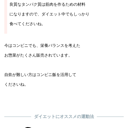
良質なタンパク質は筋肉を作るための材料
になりますので、ダイエット中でもしっかり
食べてくださいね。
今はコンビニでも、栄養バランスを考えた
お惣菜がたくさん販売されています。
自炊が難しい方はコンビニ飯を活用して
くださいね。
ダイエットにオススメの運動法