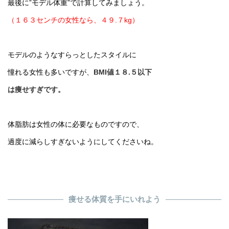
最後に”モデル体重”で計算してみましょう。
（１６３センチの女性なら、４９.７kg）
モデルのようなすらっとしたスタイルに
憧れる女性も多いですが、
BMI値１８.５以下
は痩せすぎです。
体脂肪は女性の体に必要なものですので、
過度に減らしすぎないようにしてくださいね。
痩せる体質を手にいれよう