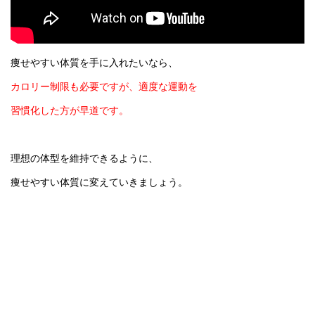
痩せやすい体質を手に入れたいなら、
カロリー制限も必要ですが、適度な運動を
習慣化した方が早道です。
理想の体型を維持できるように、
痩せやすい体質に変えていきましょう。