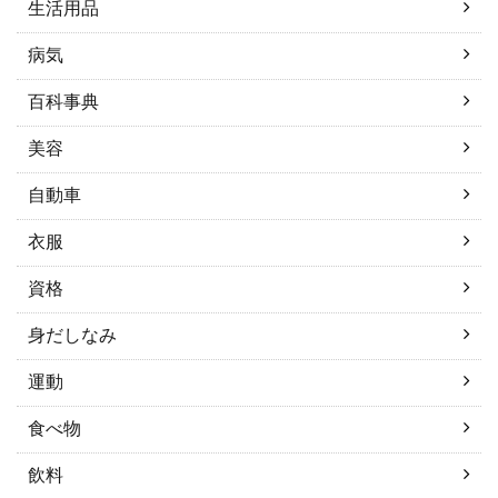
生活用品
病気
百科事典
美容
自動車
衣服
資格
身だしなみ
運動
食べ物
飲料