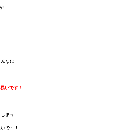
が
そんなに
り易いです！
てしまう
たいです！