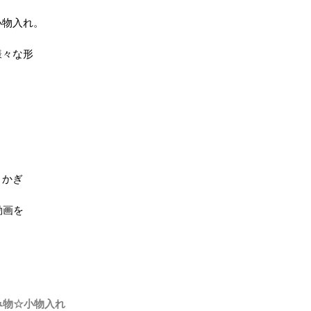
小物入れ。
様々な形
とかぎ
動画を
み物☆小物入れ