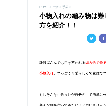
HOME
>
生活
>
手芸
>
小物入れの編み物は難
方を紹介！！
雑貨屋さんでも目を惹かれる
編み物で作
小物入れ
。すっごく可愛らしくて素敵で
もしそんな小物入れが自分の手で簡単に
色んな物を作ってみたい！
と思いません