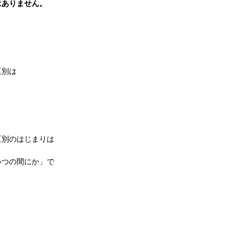
はありません。
区別は
区別のはじまりは
いつの間にか」で