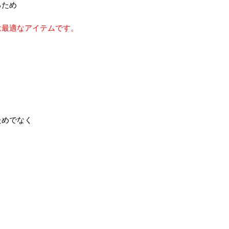
るため
は最適なアイテムです。
ためでなく
。