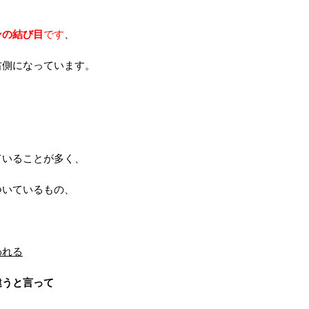
ンの結び目
です
、
右側になっています。
ていることが多く、
ついているもの、
われる
違うと言って