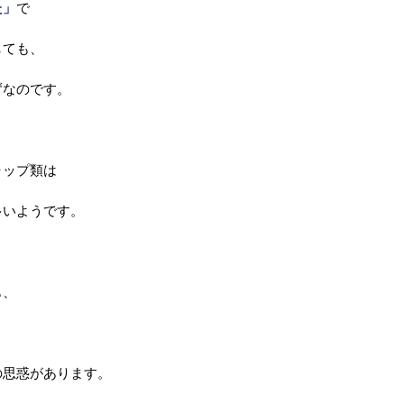
た」
で
しても、
ずなのです。
ャップ類は
多いようです。
も、
の思惑があります。