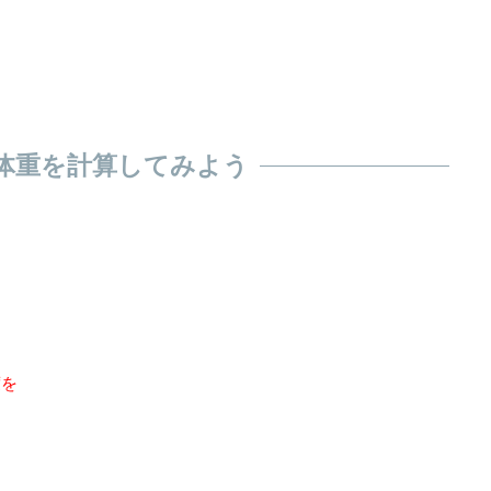
で体重を計算してみよう
度を