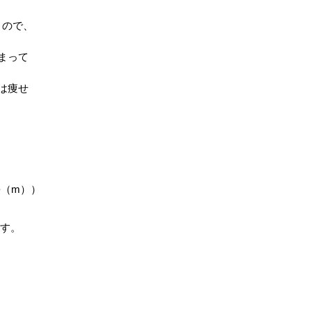
うので、
まって
は痩せ
長（m））
ます。