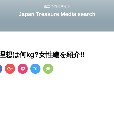
役立つ情報サイト
Japan Treasure Media search
と理想は何kg?女性編を紹介!!
B!