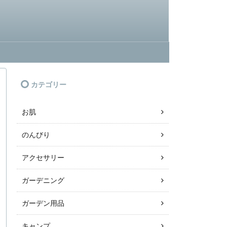
カテゴリー
お肌
のんびり
アクセサリー
ガーデニング
ガーデン用品
キャンプ