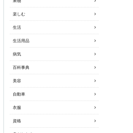
果物
楽しむ
生活
生活用品
病気
百科事典
美容
自動車
衣服
資格