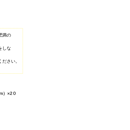
肥満の
をしな
ください。
m）×2０