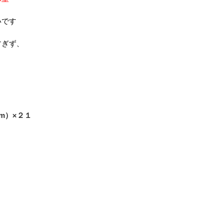
いです
すぎず、
m）×２１