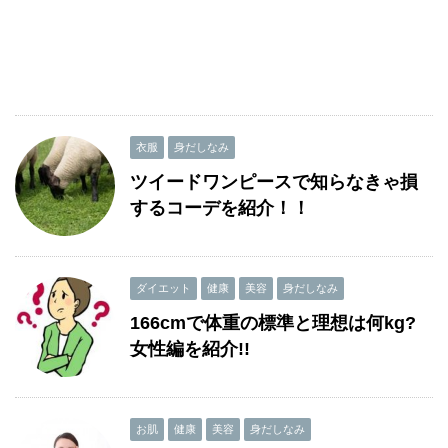
衣服
身だしなみ
ツイードワンピースで知らなきゃ損
するコーデを紹介！！
ダイエット
健康
美容
身だしなみ
166cmで体重の標準と理想は何kg?
女性編を紹介!!
お肌
健康
美容
身だしなみ