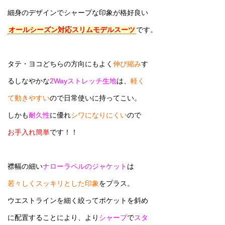
細身のデザインでシャープな印象が格好良い
オールシーズン対応スリムモデルスーツ
です。
タテ・ヨコどちらの方向にもよく
伸び縮み
す
るしなやかな
2Wayストレッチ生地
は、
軽く
て動きやすい
ので日常使いに持ってこい。
しかも
耐久性
に優れ
シワになりにくい
ので
お手入れ簡単
です！！
襟幅の細い
ナローラペルのジャケット
は
若々しくスッキリとした印象
をプラス。
ウエストラインを細く絞ってポケットを斜め
に配置することにより、より
シャープ
で
スタ