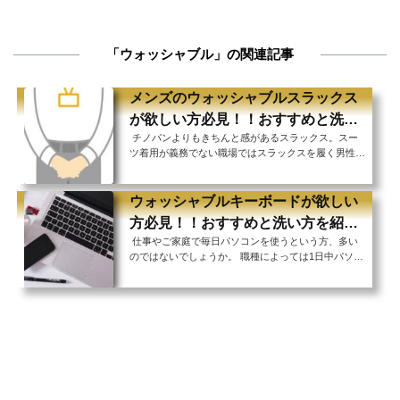
「ウォッシャブル」の関連記事
メンズのウォッシャブルスラックス
が欲しい方必見！！おすすめと洗い
チノパンよりもきちんと感があるスラックス。スー
方を紹介！！
ツ着用が義務でない職場ではスラックスを履く男性が
多いのではないでしょうか。 クールビズが実施され
るようになってから、夏場はスラックスを履くように
なったという方もいらっしゃるかもしれません
ウォッシャブルキーボードが欲しい
ね。 スラックスはチノパンとは違い、素材によって
方必見！！おすすめと洗い方を紹
ご家庭で洗濯できるものとできないものがあります。
仕事やご家庭で毎日パソコンを使うという方、多い
介！！
特に仕事でスラックスを履く方は連日履くと汚れが気
のではないでしょうか。 職種によっては1日中パソコ
になりますよね。 夏は汗をかきますし、急な雨で濡
ンに向かってお仕事をするという方もいらっしゃいま
れてしまったということもあるでしょう。そこで持っ
すね。 仕事をしながらちょっと飲み物で一息、お菓
ている...
子を食べながら休憩というシーンもあるかと思います
が、その際にうっかり飲み物をパソコンのキーボード
にこぼしてしまった！ お菓子の細かいカスがキーボ
ードの間に挟まってしまった！そんな事ありますよ
ね。 飲み物やお菓子をこぼさなくても、毎日触れる
キーボードは見えなくても手の汚れがかなりついて...