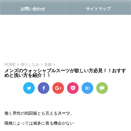
お問い合わせ
サイトマップ
HOME
>
身だしなみ
>
衣服
>
メンズのウォッシャブルスーツが欲しい方必見！！おすす
めと洗い方を紹介！！
B!
働く男性の戦闘服とも言える
スーツ
。
職種によっては滅多に着る機会がない