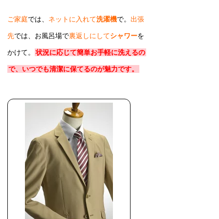
ご家庭
では、
ネットに入れて
洗濯機
で。
出張
先
では、お風呂場で
裏返しにして
シャワー
を
かけて。
状況に応じて簡単お手軽に洗えるの
で、いつでも清潔に保てるのが魅力です。