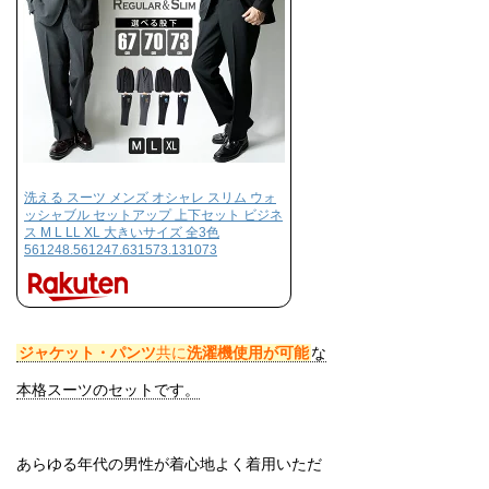
洗える スーツ メンズ オシャレ スリム ウォ
ッシャブル セットアップ 上下セット ビジネ
ス M L LL XL 大きいサイズ 全3色
561248.561247.631573.131073
ジャケット・パンツ
共に
洗濯機使用が可能
な
本格スーツのセットです。
あらゆる年代の男性が着心地よく着用いただ