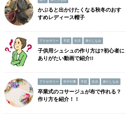
かぶると出かけたくなる秋冬のおす
すめレディース帽子
アクセサリー
手芸
生活
身だしなみ
子供用シュシュの作り方は?初心者に
ありがたい動画で紹介!!
アクセサリー
年中行事
手芸
生活
身だしなみ
卒業式のコサージュが布で作れる？
作り方を紹介！！