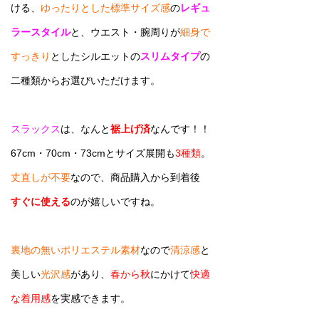
ける、
ゆったりとした標準サイズ感
の
レギュ
ラースタイル
と、ウエスト・腕周りが
細身で
すっきり
としたシルエットの
スリムタイプ
の
二種類からお選びいただけます。
スラックス
は、なんと
裾上げ済
なんです！！
67cm・70cm・73cmとサイズ展開も
3種類
。
丈直しが不要
なので、商品購入から到着後
すぐに使える
のが嬉しいですね。
裏地の無いポリエステル素材
なので
清涼感
と
美しい
光沢感
があり、
春から秋
にかけて
快適
な着用感
を実感できます。