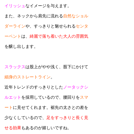
イリッシュ
なイメージを与えます。
また、ネックから肩先に流れる
自然なショル
ダーライン
や、すっきりと魅せられる
センタ
ーベント
は、
綺麗で落ち着いた大人の雰囲気
を醸し出します。
スラックス
は股上がやや浅く、股下にかけて
細身のストレートライン
。
近年トレンドのすっきりとした
ノータックシ
ルエット
を採用しているので、腰回りを
スマ
ート
に見せてくれます。裾先の太さとの差を
少なくしているので、
足をすっきりと長く見
せる効果
もあるのが嬉しいですね。