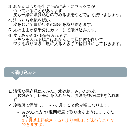
みかんはつやを出すために表面にワックスが
ついていることがあります。
皮も一緒に漬け込むのでぬるま湯などでよく洗いましょう。
洗ったら水気を拭い、
皮をむいて白いワタの部分を取り除きます。
丸のままか横半分にカットして漬け込みます。
皮はみかん3～5個分入れます、
レモンを入れる場合はみかんと同様に皮を向いて
ワタを取り除き、瓶に入る大きさの輪切りにしておきます。
＜漬け込み＞
清潔な保存瓶にみかん、氷砂糖、みかんの皮、
（お好みで）レモンを入れたら、お酒を静かに注ぎ入れま
す。
冷暗所で保管し、1～2ヶ月すると飲み頃になります。
みかんの皮は1週間程度で取り出すようにしてくだ
さい。
3ヶ月以上熟成させるとより美味しく味わうことが
できますよ。