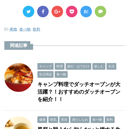
B!
-
果物
,
食べ物
,
飲料
関連記事
キャンプ
料理
旅行・おでかけ
楽しむ
生活
生活用品
食べ物
キャンプ料理でダッチオーブンが大
活躍？！おすすめのダッチオーブン
を紹介！！
健康
病気
美容
身だしなみ
食べ物
飲料