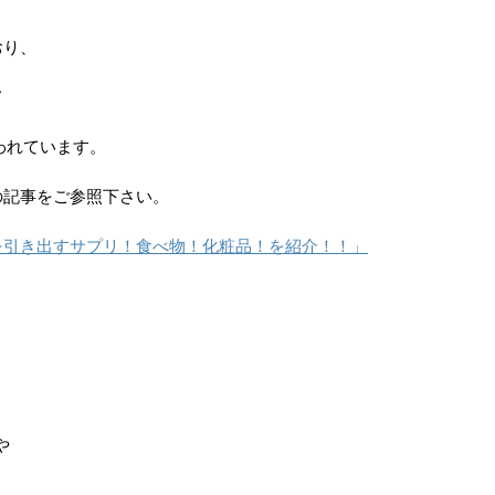
おり、
て
われています。
の記事をご参照下さい。
を引き出すサプリ！食べ物！化粧品！を紹介！！」
や