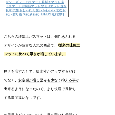
ゼント ギフト バスマット 足拭きマット 足
ふきマット お風呂マット 水切りマット 速乾
吸水 抗菌 おしゃれ 可愛い かわいい 北欧 お
祝い 贈り物 内祝 新築祝 HUMUS 送料無料
こちらの珪藻土バスマットは、個性あふれる
デザインが豊富な人気の商品で、
従来の珪藻土
マットに比べて厚さが増しています。
厚さを増すことで、吸水性がアップするだけ
でなく、
安定感が増し歪みも少なく抑える事が
出来るようになったので、より快適
で長持ち
する事間違いなしです。