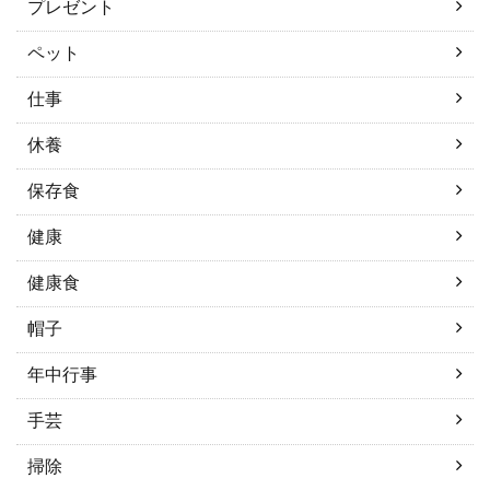
プレゼント
ペット
仕事
休養
保存食
健康
健康食
帽子
年中行事
手芸
掃除