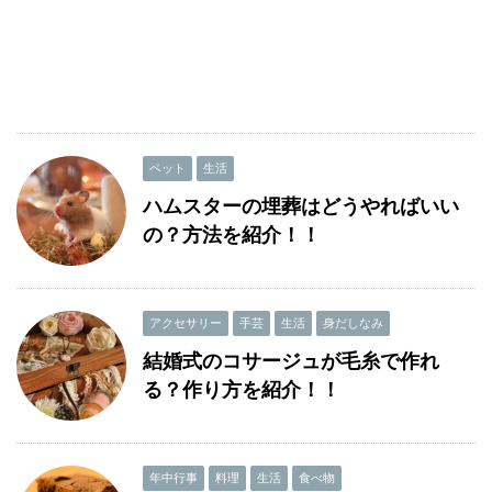
ペット
生活
ハムスターの埋葬はどうやればいい
の？方法を紹介！！
アクセサリー
手芸
生活
身だしなみ
結婚式のコサージュが毛糸で作れ
る？作り方を紹介！！
年中行事
料理
生活
食べ物