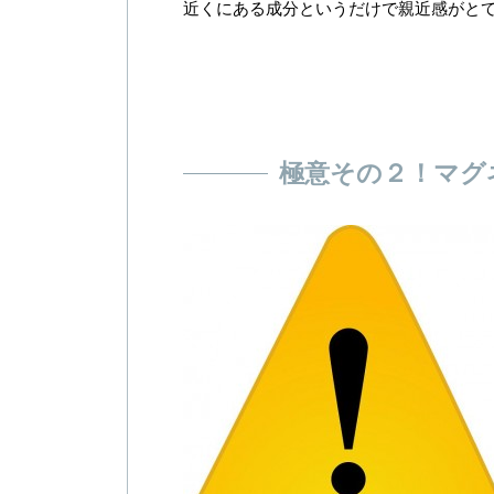
近くにある成分というだけで親近感がと
極意その２！マグ