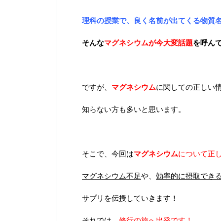
理科の授業で、良く名前が出てくる物質
そんな
マグネシウム
が今大変話題
を呼ん
ですが、
マグネシウム
に関しての正しい
知らない方も多いと思います。
そこで、今回は
マグネシウム
について正
マグネシウム不足
や、
効率的に摂取でき
サプリを伝授していきます！
それでは、
修行の旅へ出発です！