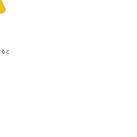
、
すると
。