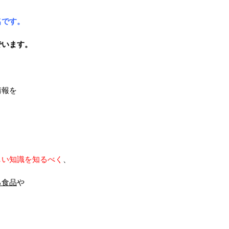
名です。
でいます。
情報を
しい知識を知るべく
、
る食品
や