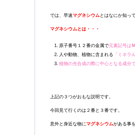
では、早速
マグネシウム
とはなにか知っ
マグネシウムとは・・・
原子番号１２番の金属で
元素記号は
人や動物、植物に含まれる
「ミネラ
植物の光合成の際に中心となる成分
上記の３つがおもな説明です。
今回見て行くのは２番と３番です。
意外と身近な物に
マグネシウム
がある事