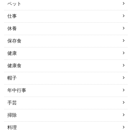
ペット
仕事
休養
保存食
健康
健康食
帽子
年中行事
手芸
掃除
料理