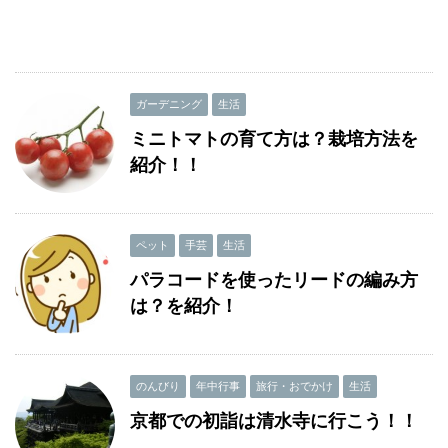
ガーデニング
生活
ミニトマトの育て方は？栽培方法を
紹介！！
ペット
手芸
生活
パラコードを使ったリードの編み方
は？を紹介！
のんびり
年中行事
旅行・おでかけ
生活
京都での初詣は清水寺に行こう！！