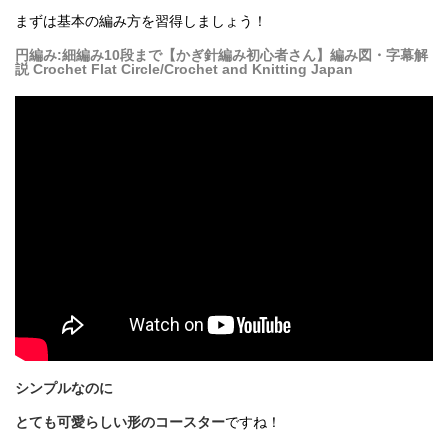
まずは基本の編み方を習得しましょう！
円編み:細編み10段まで【かぎ針編み初心者さん】編み図・字幕解
説 Crochet Flat Circle/Crochet and Knitting Japan
シンプルなのに
とても可愛らしい形のコースター
ですね！