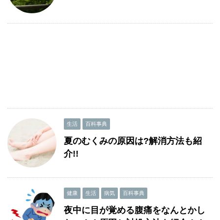
生活
百科事典
夏のむくみの原因は?解消方法も紹
介!!
健康
生活
病気
百科事典
夜中に目が覚める腹痛をなんとかし