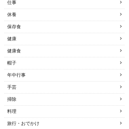
仕事
休養
保存食
健康
健康食
帽子
年中行事
手芸
掃除
料理
旅行・おでかけ