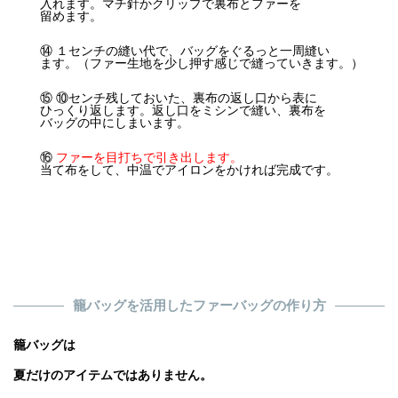
入れます。マチ針かクリップで裏布とファーを
留めます。
⑭ １センチの縫い代で、バッグをぐるっと一周縫い
ます。（ファー生地を少し押す感じで縫っていきます。）
⑮ ⑩センチ残しておいた、裏布の返し口から表に
ひっくり返します。返し口をミシンで縫い、裏布を
バッグの中にしまいます。
⑯
ファーを目打ちで引き出します。
当て布をして、中温でアイロンをかければ完成です。
籠バッグを活用したファーバッグの作り方
籠バッグは
夏だけのアイテムではありません。