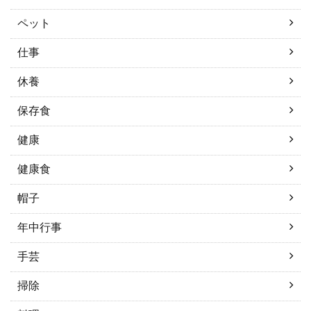
ペット
仕事
休養
保存食
健康
健康食
帽子
年中行事
手芸
掃除