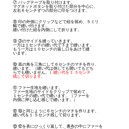
⑦ バッグテープを取り付けます。
マグネットボタンを取り付けた部分を中心に、
左右６センチずつの部分に印をつけます。
⑧ 印の外側にクリップなどで紐を留め、５ミリ
幅で縫い付けます。
縫い付けた紐を内側にして折ります。
⑨ ③のサイドを縫っていきます。
一方は１センチの縫い代で下まで縫います。
もう一方は１０センチの返し口をあけて縫
います。
⑩ 底の角を三角にして６センチのマチを作り、
縫います。（縫い代は倒しても開いてもどち
らでも構いません。）
縫い代を１.５センチ
残して切ります。
⑪ ファー生地を縫います。
ファー生地のサイドをクリップで留めて、
１センチの縫い代で縫います。（ファーを
内側に押し込む感じで縫います。）
⑫ ⑩と同じように６センチのマチを作ります。
縫い代を１.５センチ残して切ります。
⑬ ⑫を表にひっくり返して、裏布の中にファーを