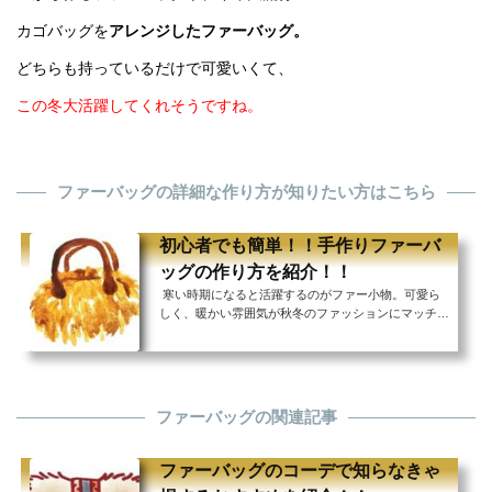
カゴバッグを
アレンジしたファーバッグ。
どちらも持っているだけで可愛いくて、
この冬大活躍してくれそうですね。
ファーバッグの詳細な作り方が知りたい方はこちら
初心者でも簡単！！手作りファーバ
ッグの作り方を紹介！！
寒い時期になると活躍するのがファー小物。可愛ら
しく、暖かい雰囲気が秋冬のファッションにマッチし
て季節感を演出してくれます。 今回ご紹介するのは
そんなファー小物の中でも、存在感ばっちりのファー
バッグ。しかも自分好みの色や素材で作ることのでき
る手作りファーバッグです！ もこもこしたファー素
材は縫い目が目立たないので、お裁縫に慣れていない
ファーバッグの関連記事
初心者の方でも見栄え良く作ることができます。 縫
わずに接着剤でくっつけるだけで作ることのできるフ
ァーバッグもありますので、縫い物をせずに素敵な
ファーバッグのコーデで知らなきゃ
フ...