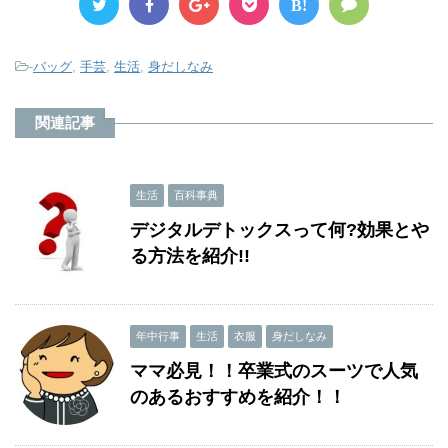
B!
-
バッグ
,
手芸
,
生活
,
身だしなみ
関連記事
生活
百科事典
デジタルデトックスって何?効果とや
る方法を紹介!!
年中行事
生活
衣服
身だしなみ
ママ必見！！卒業式のスーツで人気
のあるおすすめを紹介！！