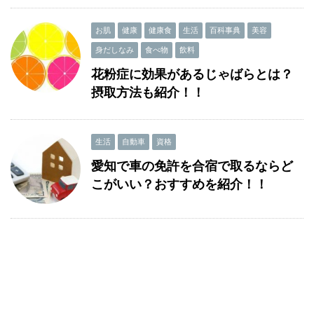
お肌
健康
健康食
生活
百科事典
美容
身だしなみ
食べ物
飲料
花粉症に効果があるじゃばらとは？
摂取方法も紹介！！
生活
自動車
資格
愛知で車の免許を合宿で取るならど
こがいい？おすすめを紹介！！