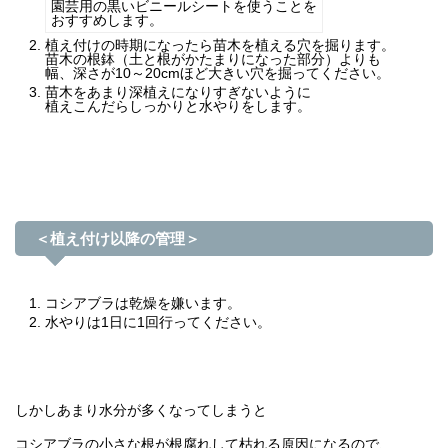
園芸用の黒いビニールシートを使うことを
おすすめします。
植え付けの時期になったら苗木を植える穴を掘ります。
苗木の根鉢（土と根がかたまりになった部分）よりも
幅、深さが10～20cmほど大きい穴を掘ってください。
苗木をあまり深植えになりすぎないように
植えこんだらしっかりと水やりをします。
＜植え付け以降の管理＞
コシアブラは乾燥を嫌います。
水やりは1日に1回行ってください。
しかしあまり水分が多くなってしまうと
コシアブラの小さな根が根腐れして枯れる原因になるので、