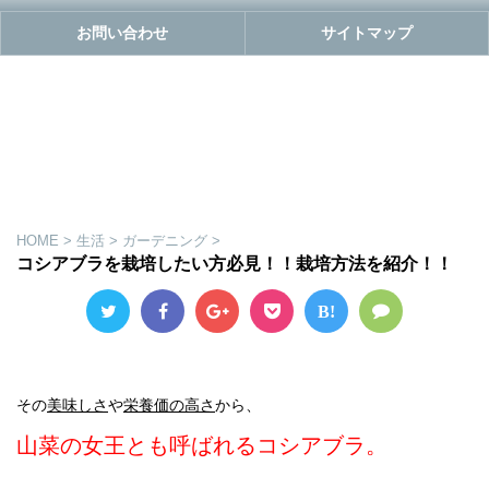
お問い合わせ
サイトマップ
HOME
>
生活
>
ガーデニング
>
コシアブラを栽培したい方必見！！栽培方法を紹介！！
B!
その
美味しさ
や
栄養価の高さ
から、
山菜の女王とも呼ばれるコシアブラ。