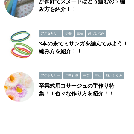
かぎ針でスヌードはどう編むの？編
み方を紹介！！
アクセサリー
手芸
生活
身だしなみ
3本の糸でミサンガを編んでみよう！
編み方を紹介！！
アクセサリー
年中行事
手芸
生活
身だしなみ
卒業式用コサージュの手作り特
集！！色々な作り方を紹介！！