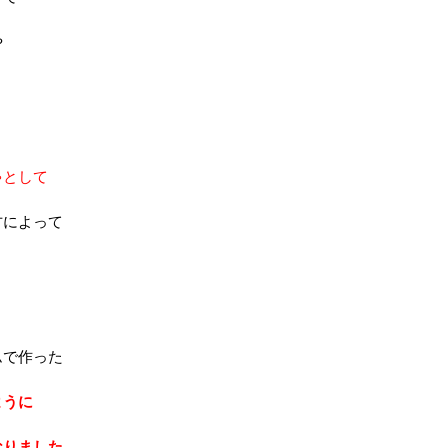
や
。
ゃとして
方によって
ムで作った
ように
なりました。