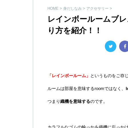
HOME
>
身だしなみ
>
アクセサリー
>
レインボールームブレ
り方を紹介！！
「レインボールーム」
というものをご存
ルームは部屋を意味するroomではなく、
つまり
織機を意味する
のです。
カラフルなゴムの輪っかを織機に引っか