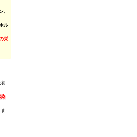
ン、
ホル
の栄
栄養
感染
ちま