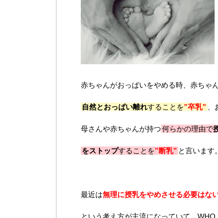
赤ちゃんがおっぱいをやめる時、赤ちゃ
自然とおっぱい離れ
することを
”卒乳”
、
母さんや赤ちゃんが持つ
何らかの理由で
をストップ
することを
”断乳”
と言います
最近は
無理に授乳をやめさせる必要はな
という考え方が主流になっていて、WHO