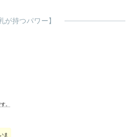
乳が持つパワー】
です。
いま