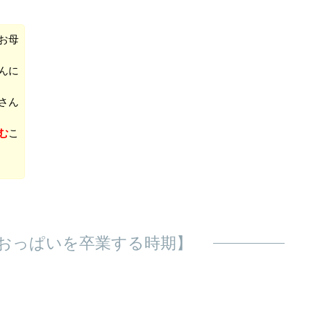
お母
んに
さん
む
こ
おっぱいを卒業する時期】