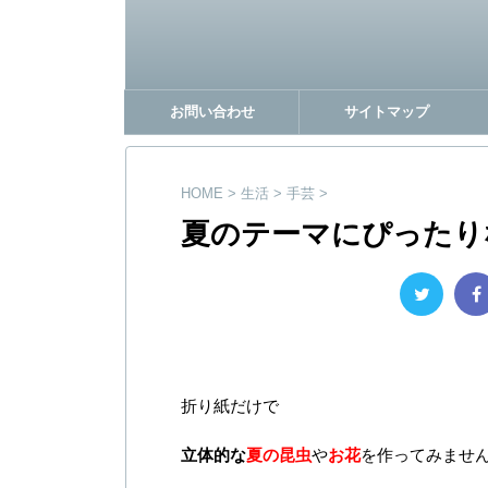
お問い合わせ
サイトマップ
HOME
>
生活
>
手芸
>
夏のテーマにぴったり
折り紙だけで
立体的な
夏の昆虫
や
お花
を作ってみませ