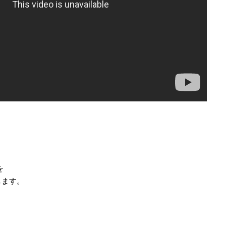
を
します。