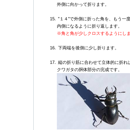
外側に向かって折ります。
”１４”で外側に折った角を、もう一
内側になるように折り返します。
※角と角が少しクロスするようにし
下両端を後側に少し折ります。
縦の折り筋に合わせて立体的に折れ
クワガタの胴体部分の完成です。