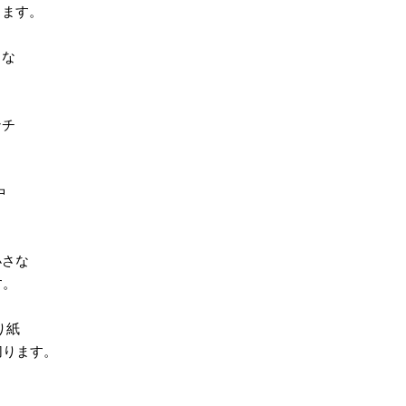
ります。
さな
ンチ
中
小さな
す。
り紙
切ります。
ろ