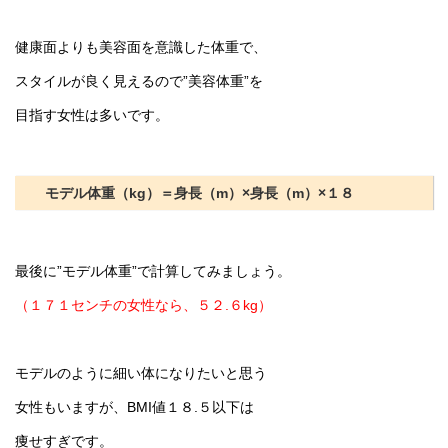
健康面よりも美容面を意識した体重で、
スタイルが良く見えるので”美容体重”を
目指す女性は多いです。
モデル体重（kg）＝身長（m）×身長（m）×１８
最後に”モデル体重”で計算してみましょう。
（１７１センチの女性なら、５２.６kg）
モデルのように細い体になりたいと思う
女性もいますが、BMI値１８.５以下は
痩せすぎです。