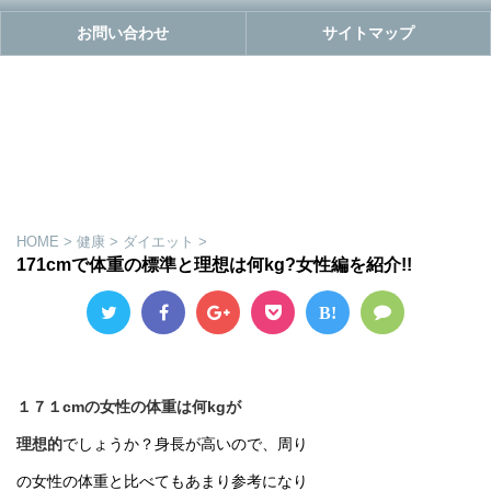
お問い合わせ
サイトマップ
HOME
>
健康
>
ダイエット
>
171cmで体重の標準と理想は何kg?女性編を紹介!!
B!
１７１cmの女性の体重は何kgが
理想的
でしょうか？身長が高いので、周り
の女性の体重と比べてもあまり参考になり