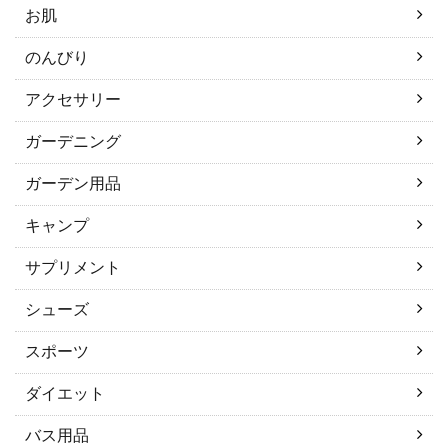
お肌
のんびり
アクセサリー
ガーデニング
ガーデン用品
キャンプ
サプリメント
シューズ
スポーツ
ダイエット
バス用品