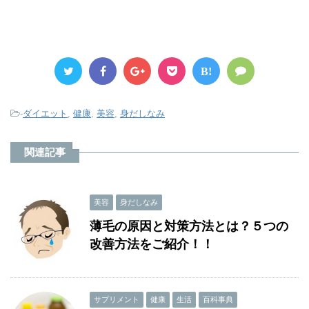
B!
-
ダイエット
,
健康
,
美容
,
身だしなみ
関連記事
美容
身だしなみ
薄毛の原因と対策方法とは？５つの
改善方法をご紹介！！
サプリメント
健康
生活
百科事典