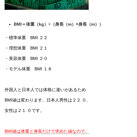
BMI＝体重（kg）÷（身長（m）×身長（m））
・標準体重 BMI ２２
・理想体重 BMI ２１
・美容体重 BMI ２０
・モデル体重 BMI １８
外国人と日本人では体格に違いがあるため
BMI値は変わります。日本人男性は２２.０、
女性は２１.０です。
BMI値は体重と身長だけで求めた値なので、