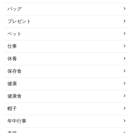
バッグ
プレゼント
ペット
仕事
休養
保存食
健康
健康食
帽子
年中行事