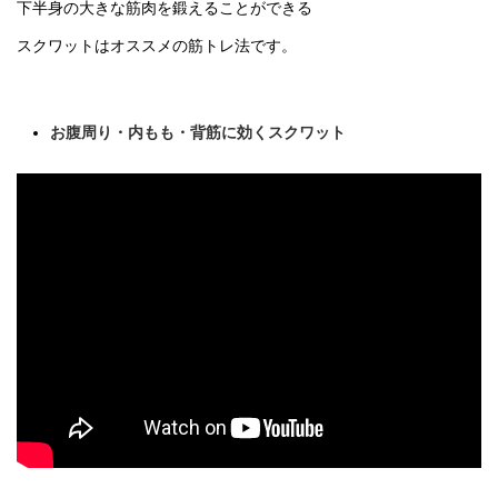
下半身の大きな筋肉を鍛えることができる
スクワットはオススメの筋トレ法です。
お腹周り・内もも・背筋に効くスクワット