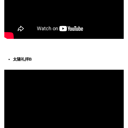
太陽礼拝B