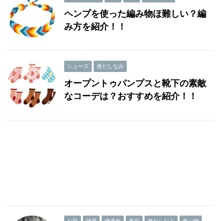
ヘンプを使った編み物ほ難しい？編
み方を紹介！！
シューズ
身だしなみ
オープントゥパンプスと靴下の素敵
なコーデは？おすすめを紹介！！