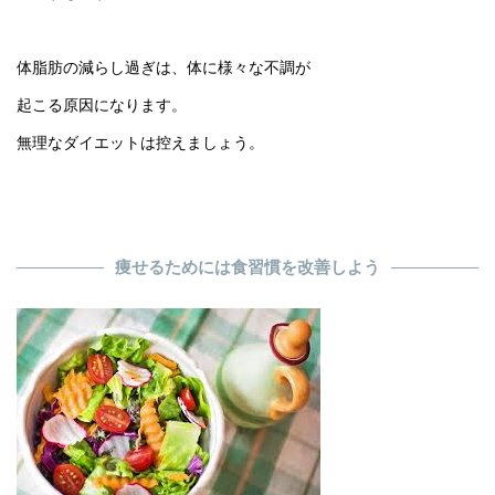
体脂肪の減らし過ぎは、体に様々な不調が
起こる原因になります。
無理なダイエットは控えましょう。
痩せるためには食習慣を改善しよう