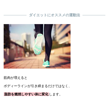
ダイエットにオススメの運動法
筋肉が増えると
ボディーラインが引き締まるだけではなく、
脂肪を燃焼しやすい体に変化
します。