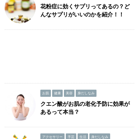
花粉症に効くサプリってあるの？ど
んなサプリがいいのかを紹介！！
お肌
健康
美容
身だしなみ
クエン酸がお肌の老化予防に効果が
あるって本当？
アクセサリー
手芸
生活
身だしなみ