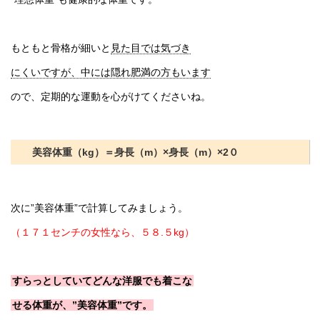
もともと骨格が細いと
見た目では気づき
にくいですが、中には隠れ肥満の方もいます
ので、定期的な運動を心がけてくださいね。
美容体重（kg）＝身長（m）×身長（m）×2０
次に”美容体重”で計算してみましょう。
（１７１センチの女性なら、５８.５kg）
すらっとしていてどんな洋服でも着こな
せる体重が、”美容体重”です。