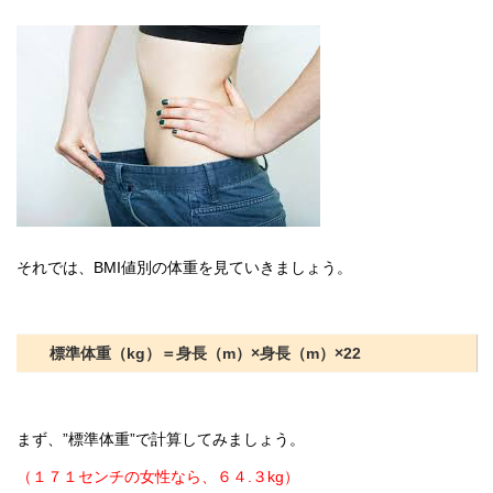
それでは、BMI値別の体重を見ていきましょう。
標準体重（kg）＝身長（m）×身長（m）×22
まず、”標準体重”で計算してみましょう。
（１７１センチの女性なら、６４.３kg）