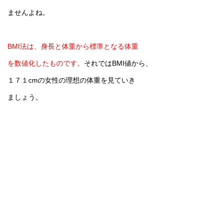
ませんよね。
BMI法は、身長と体重から標準となる体重
を数値化したものです。
それではBMI値から、
１７１cmの女性の理想の体重を見ていき
ましょう。