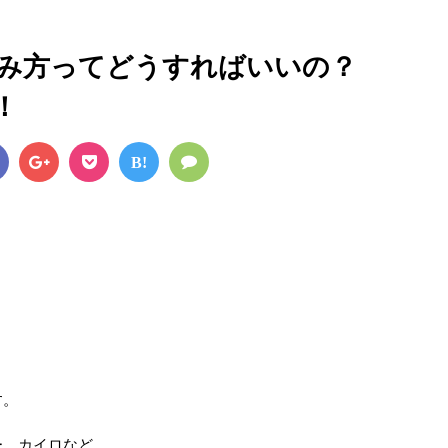
み方ってどうすればいいの？
！
B!
す。
ー、カイロなど