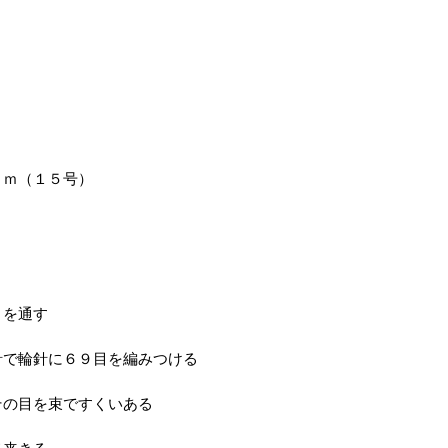
ｃｍ（１５号）
目を通す
針で輪針に６９目を編みつける
その目を束ですくいある