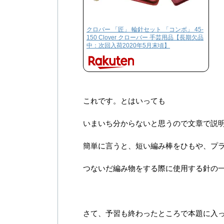
クロバー 「匠」 輪針セット 「コンボ」 45-
150 Clover クローバー 手芸用品【長期欠品
中：次回入荷2020年5月末頃】
これです。とはいっても
いまいち分からないと思うので文章で説
簡単に言うと、短い編み棒をひもや、プ
つないだ編み物をする際に使用する針の
さて、予習も終わったところで本題に入