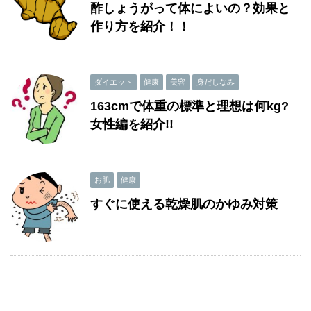
酢しょうがって体によいの？効果と
作り方を紹介！！
ダイエット
健康
美容
身だしなみ
163cmで体重の標準と理想は何kg?
女性編を紹介!!
お肌
健康
すぐに使える乾燥肌のかゆみ対策