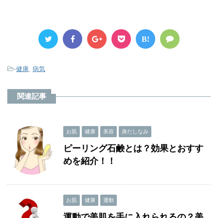
B!
-
健康
,
病気
関連記事
お肌
健康
美容
身だしなみ
ピーリング石鹸とは？効果とおすす
めを紹介！！
お肌
健康
運動
運動で美肌を手に入れられるの？美