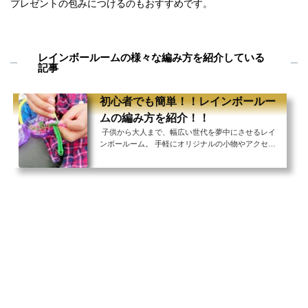
プレゼントの包みにつけるのもおすすめです。
レインボールームの様々な編み方を紹介している
記事
初心者でも簡単！！レインボールー
ムの編み方を紹介！！
子供から大人まで、幅広い世代を夢中にさせるレイ
ンボールーム。 手軽にオリジナルの小物やアクセサ
リーが作れるのはもちろん、工夫次第でどんどん新し
いデザインを生み出していける奥深さが人気の秘訣で
す。 上級者は自分で出来上がりを想像しつつ、考え
ながら編んでいく人もいるそうですが、初心者にはま
ず真似できません。 初めての方はまず説明書の編み
方を参考にしたり、他の人の真似をしたりしながら作
ってみましょう！ 今回はレインボールームでまず初
めにマスターしたい基本アイテムの作り方をまと...