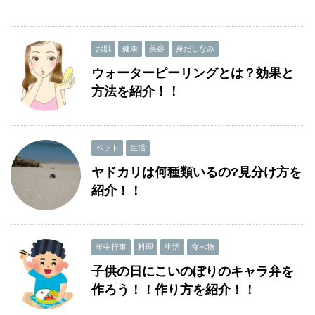
お肌
健康
美容
身だしなみ
ウォーターピーリングとは？効果と
方法を紹介！！
ペット
生活
ヤドカリは何種類いるの?見分け方を
紹介！！
年中行事
料理
生活
食べ物
子供の日にこいのぼりのキャラ弁を
作ろう！！作り方を紹介！！