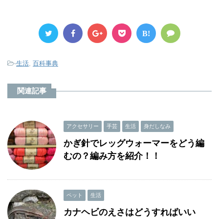
B!
-
生活
,
百科事典
関連記事
アクセサリー
手芸
生活
身だしなみ
かぎ針でレッグウォーマーをどう編
むの？編み方を紹介！！
ペット
生活
カナヘビのえさはどうすればいい