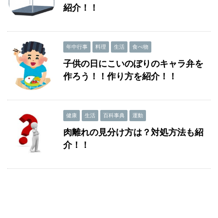
紹介！！
年中行事
料理
生活
食べ物
子供の日にこいのぼりのキャラ弁を
作ろう！！作り方を紹介！！
健康
生活
百科事典
運動
肉離れの見分け方は？対処方法も紹
介！！