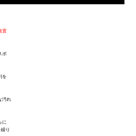
放置
スポ
剤を
な汚れ
らに
を繰り