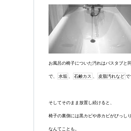
お風呂の椅子についた汚れはバスタブと
で、
水垢
、
石鹸カス
、
皮脂汚れなど
で
そしてそのまま放置し続けると、
椅子の裏側には黒カビや赤カビがびっし
なんてことも。