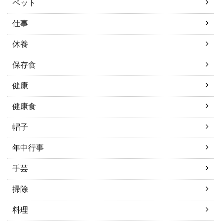
ペット
仕事
休養
保存食
健康
健康食
帽子
年中行事
手芸
掃除
料理