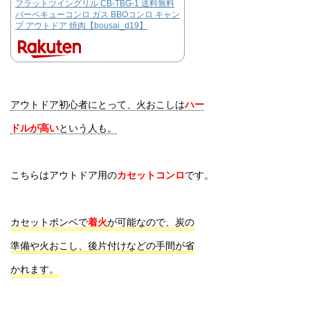
フラットツイングリル CB-TBG-1 送料無料
バーベキューコンロ ガス BBOコンロ キャン
プ アウトドア 焼肉【bousai_d19】
アウトドア初心者にとって、火おこしは
ハー
ドルが高い
という人も。
こちらはアウトドア用の
カセットコンロ
です。
カセットボンベで
着火
が可能なので、炭
の
準備や火おこし、後片付けなどの手間が省
かれます。