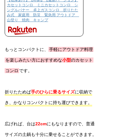
【在庫あり】【即納】【最新バージョン】
カセットコンロ ミニカセットコンロ シ
ングルバナー 卓上ガスコンロ 折りたた
み式 家庭用 防災 緊急用 アウトドア
山登り 焼肉 キャンプ
もっとコンパクトに、
手軽にアウトドア料理
を楽しみたい方におすすめな
小型
のカセット
コンロ
です。
折りたためば
手のひらに乗るサイズ
に収納で
き、かなりコンパクトに持ち運びできます。
広げれば、台は
22cm
にもなりますので、普通
サイズの土鍋も十分に乗せることができます。