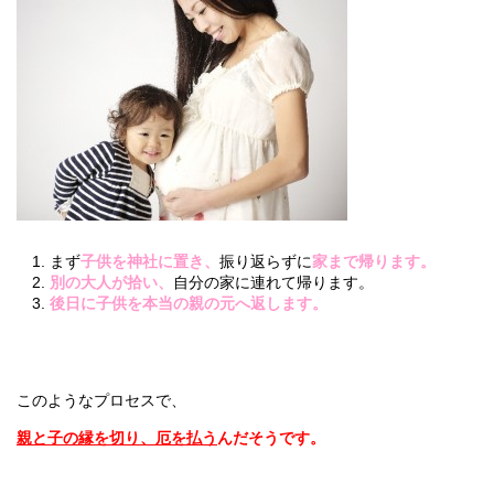
まず
子供を神社に置き、
振り返らずに
家まで帰ります。
別の大人が拾い、
自分の家に連れて帰ります。
後日に子供を本当の親の元へ返します。
このようなプロセスで、
親と子の縁を切り、厄を払う
んだそうです。