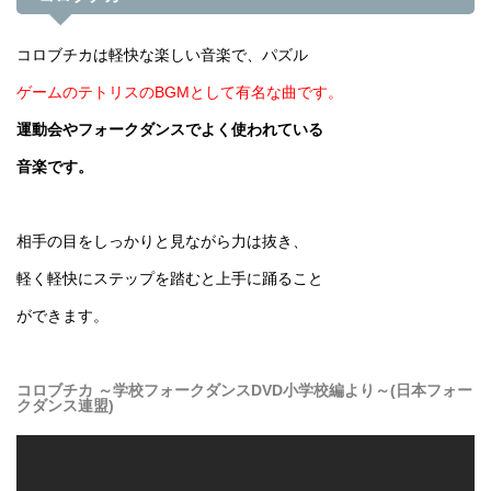
コロブチカは軽快な楽しい音楽で、パズル
ゲームのテトリスのBGMとして有名な曲です。
運動会やフォークダンスでよく使われている
音楽です。
相手の目をしっかりと見ながら力は抜き、
軽く軽快にステップを踏むと上手に踊ること
ができます。
コロブチカ ～学校フォークダンスDVD小学校編より～(日本フォー
クダンス連盟)