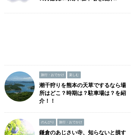
旅行・おでかけ
楽しむ
潮干狩りを熊本の天草でするなら場
所はどこ？時期は？駐車場は？を紹
介！！
のんびり
旅行・おでかけ
鎌倉のあじさい寺、知らないと損す