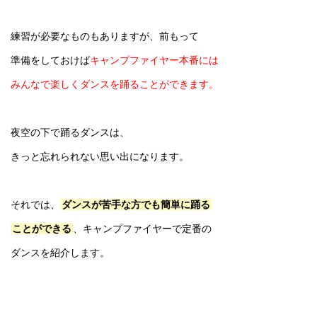
練習が必要なものもありますが、前もって
準備をしておけば
キャンプファイヤー本番には
みんなで楽しくダンスを踊ることができます。
夜空の下で踊るダンスは、
きっと忘れられない思い出になります。
それでは、
ダンスが苦手な方でも簡単に踊る
ことができる
、キャンプファイヤーで定番の
ダンスを紹介します。