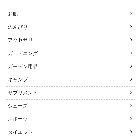
お肌
のんびり
アクセサリー
ガーデニング
ガーデン用品
キャンプ
サプリメント
シューズ
スポーツ
ダイエット