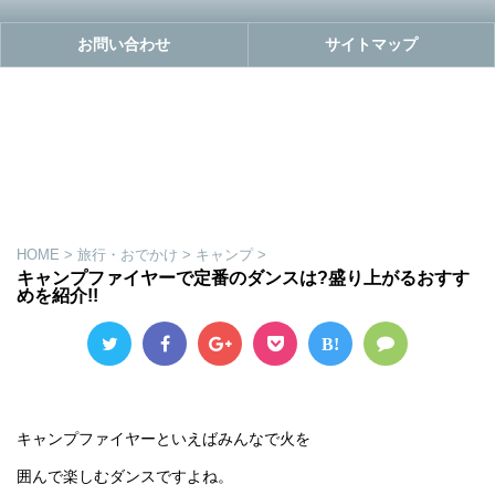
お問い合わせ
サイトマップ
HOME
>
旅行・おでかけ
>
キャンプ
>
キャンプファイヤーで定番のダンスは?盛り上がるおすす
めを紹介!!
B!
キャンプファイヤーといえばみんなで火を
囲んで楽しむダンスですよね。