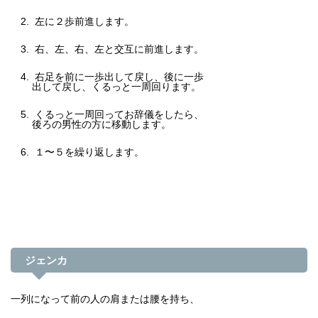
左に２歩前進します。
右、左、右、左と交互に前進します。
右足を前に一歩出して戻し、後に一歩
出して戻し、くるっと一周回ります。
くるっと一周回ってお辞儀をしたら、
後ろの男性の方に移動します。
１〜５を繰り返します。
ジェンカ
一列になって前の人の肩または腰を持ち、