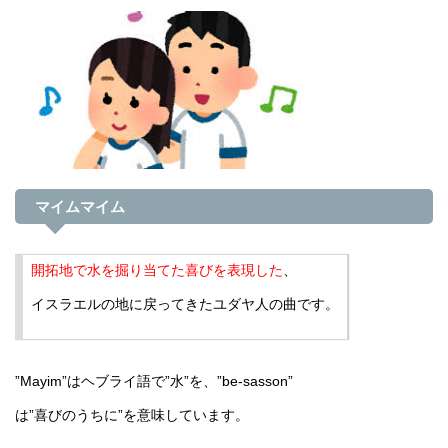
マイムマイム
開拓地で水を掘り当てた喜びを表現した
、
イスラエルの地に戻ってきたユダヤ人の曲です。
”Mayim”はヘブライ語で”水”を、”be-sasson”
は”喜びのうちに”を意味しています。