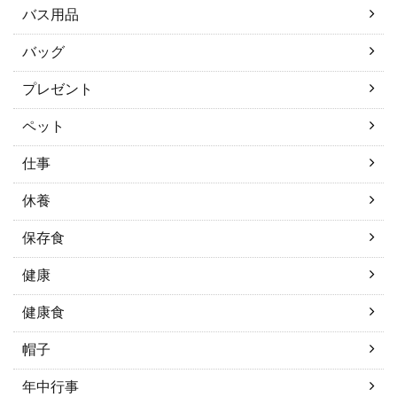
バス用品
バッグ
プレゼント
ペット
仕事
休養
保存食
健康
健康食
帽子
年中行事