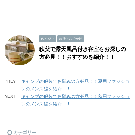
のんびり
旅行・おでかけ
秩父で露天風呂付き客室をお探しの
方必見！！おすすめを紹介！！
PREV
キャンプの服装でお悩みの方必見！！夏用ファッショ
ンのメンズ編を紹介！！
NEXT
キャンプの服装でお悩みの方必見！！秋用ファッショ
ンのメンズ編を紹介！！
カテゴリー