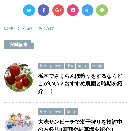
B!
-
キャンプ
,
旅行・おでかけ
関連記事
旅行・おでかけ
果物
楽しむ
食べ物
栃木でさくらんぼ狩りをするならど
こがいい？おすすめ農園と時期を紹
介！！
旅行・おでかけ
楽しむ
大洗サンビーチで潮干狩りを検討中
の方必見!!時期や駐車場を紹介!!