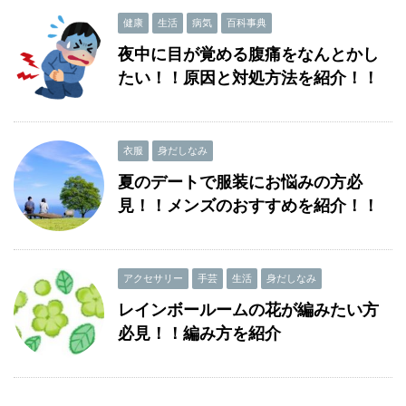
健康
生活
病気
百科事典
夜中に目が覚める腹痛をなんとかし
たい！！原因と対処方法を紹介！！
衣服
身だしなみ
夏のデートで服装にお悩みの方必
見！！メンズのおすすめを紹介！！
アクセサリー
手芸
生活
身だしなみ
レインボールームの花が編みたい方
必見！！編み方を紹介