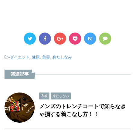
B!
-
ダイエット
,
健康
,
美容
,
身だしなみ
関連記事
衣服
身だしなみ
メンズのトレンチコートで知らなき
ゃ損する着こなし方！！