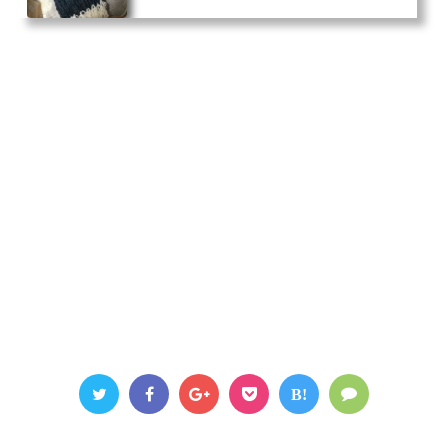
す。 手編みで作るものの代表格であるマフラーは、
ずっと同じ編み方で編み進めていくものなので難しそ
うに見えても実は簡単に編めるものが多いので
す。 それなりに長さを出さなくてはならないので、
初心者の場合編みあげるまでに時間はかかるかもしれ
ませんが、たくさん編むことは編み物に慣れるチャン
ス！ マフラーを１つ編み終えると、編み針や毛糸の
扱い方、編...
B!