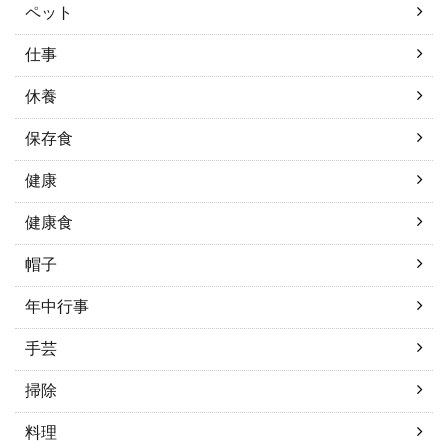
ペット
仕事
休養
保存食
健康
健康食
帽子
年中行事
手芸
掃除
料理