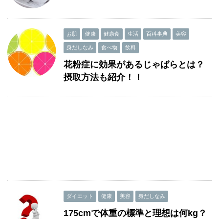
お肌
健康
健康食
生活
百科事典
美容
身だしなみ
食べ物
飲料
花粉症に効果があるじゃばらとは？
摂取方法も紹介！！
ダイエット
健康
美容
身だしなみ
175cmで体重の標準と理想は何kg？