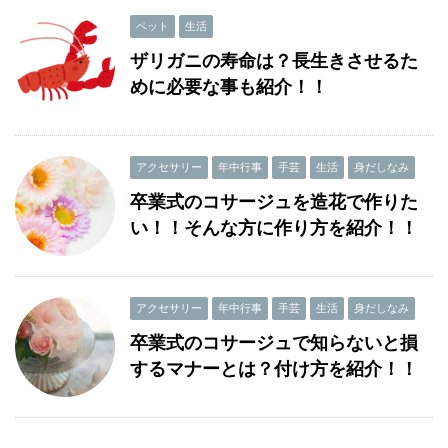
ペット
生活
ザリガニの寿命は？長生きさせるた
めに必要な事も紹介！！
アクセサリー
年中行事
手芸
生活
身だしなみ
卒業式のコサージュを造花で作りた
い！！そんな方に作り方を紹介！！
アクセサリー
年中行事
手芸
生活
身だしなみ
卒業式のコサージュで知らないと損
するマナーとは？付け方を紹介！！