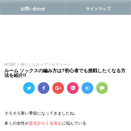
お問い合わせ
サイトマップ
HOME
>
身だしなみ
>
アクセサリー
>
ルーム ソックスの編み方は?初心者でも挑戦したくなる方
法を紹介!!
B!
そろそろ寒い季節になってきましたね。
多くの女性が
足元からくる冷え
に悩んでいる