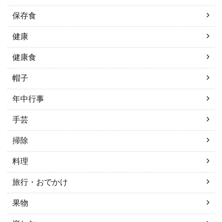
保存食
健康
健康食
帽子
年中行事
手芸
掃除
料理
旅行・おでかけ
果物