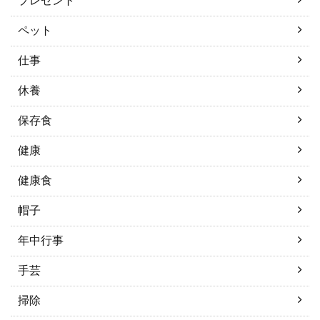
プレゼント
ペット
仕事
休養
保存食
健康
健康食
帽子
年中行事
手芸
掃除