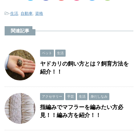
-
生活
,
自動車
,
資格
関連記事
ペット
生活
ヤドカリの飼い方とは？飼育方法を
紹介！！
アクセサリー
手芸
生活
身だしなみ
指編みでマフラーを編みたい方必
見！！編み方を紹介！！