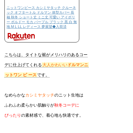
ニットワンピース カシミヤタッチ クルーネ
ック オフタートル ドルマン 体型カバー 長
袖 秋冬 ショート丈 ミニ丈 可愛い アイボリ
ー ボルドー モカ パープル ブラック 黒 白 無
地 M L LL レディース 夢展望◆入荷済
こちらは、タイトな裾がメリハリのあるコー
デに仕上げてくれる
大人かわいい
ドルマンニ
ットワン
ピ
ース
です。
なめらかな
カシミヤタッチ
のニット生地は
ふわふわ柔らかい肌触りが
秋冬コーデに
ぴったり
の素材感で、着心地も快適です。