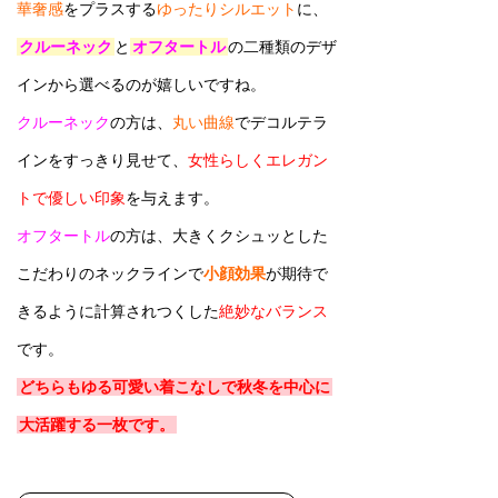
華奢感
をプラスする
ゆったりシルエット
に、
クルーネック
と
オフタートル
の二種類のデザ
インから選べるのが嬉しいですね。
クルーネック
の方は、
丸い曲線
でデコルテラ
インをすっきり見せて、
女性らしくエレガン
トで優しい印象
を与えます。
オフタートル
の方は、大きくクシュッとした
こだわりのネックラインで
小顔効果
が期待で
きるように計算されつくした
絶妙なバランス
です。
どちらもゆる可愛い着こなしで秋冬を中心に
大活躍する一枚です。