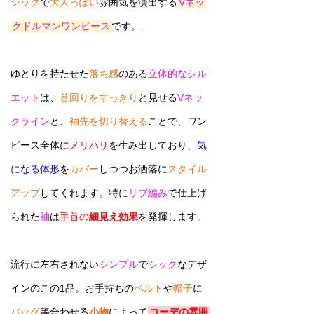
シック
で
大人っぽい
雰囲気を演出する
Vネッ
クドルマンワンピース
です。
ゆとりを持たせた
落ち感
のある
立体的なシル
エット
は、
首回りをすっきり
と見せる
Vネッ
クライン
と、
袖先を切り替える
ことで、ワン
ピース全体に
メリハリ
を生み出しており、
気
になる体形
を
カバー
しつつお洒落に
スタイル
アップ
してくれます。特に
リブ編み
で仕上げ
られた
袖
は
手首の
細見え効果
を発揮します。
流行に左右されない
シンプル
で
シック
なデザ
インのこの1品。お手持ちの
ベルト
や
帽子
に
バッグ
等合わせる
小物
によって
コーデの雰囲