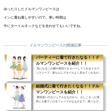
ゆったりしたドルマンワンピースは
インに重ね着しやすいので、寒い時期は
中にタートルネックなどを合わせてもいいですね。
ドルマンワンピースの関連記事
パーティーに着て行きたなる！！ド
ルマンワンピースを紹介！！
気になる二の腕や肩回りをカバーしてくれるドルマ
ンスリーブ。楽ちんにスタイルよく見せてくれるの
で、様々なシーンで活躍してくれます。 今回はパー
ティーに着て行きたくなるドルマンワンピースをご紹
介！！ シンプルだけどシルエットの綺麗なもの 装飾
結婚式に着て行きたくなる！！ドル
や柄が華やかで、アクセサリーをつけなくてもパーテ
マンワンピースを紹介！！
ィー感を演出できるものみなさんはどんなワンピース
普段使いのカジュアルなものから、かしこまった場
がお好みですか？ 肩肘張りすぎないカジュアルなパ
所にも着ていけるフォーマルなものまで、様々なデザ
ーティーなら、普段使いできるようなワンピースを選
インが揃っているドルマンワンピース。 結婚式のお
んでみるのもいいですね！ どのタイプのワン...
呼ばれでももちろん活躍してくれます！腕や肩の露出