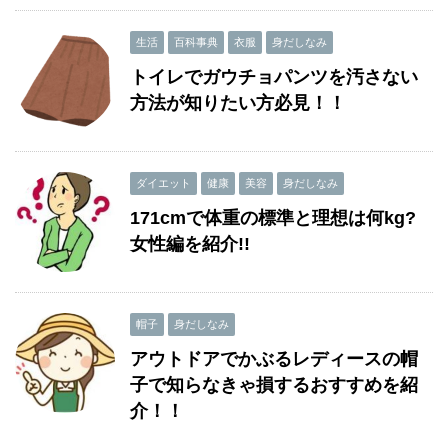
生活
百科事典
衣服
身だしなみ
トイレでガウチョパンツを汚さない
方法が知りたい方必見！！
ダイエット
健康
美容
身だしなみ
171cmで体重の標準と理想は何kg?
女性編を紹介!!
帽子
身だしなみ
アウトドアでかぶるレディースの帽
子で知らなきゃ損するおすすめを紹
介！！