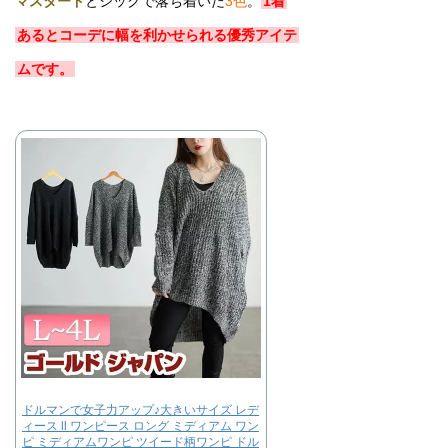
マスタード
とシックで落ち着いた
3色
。
1着
あるとコーデに幅を利かせられる優秀アイテ
ムです。
ドルマンで女子力アップ♪大きいサイズ レデ
ィース ll ワンピース ロング ミディアム ワン
ピ ミディアムワンピ ツイード柄ワンピ ドル