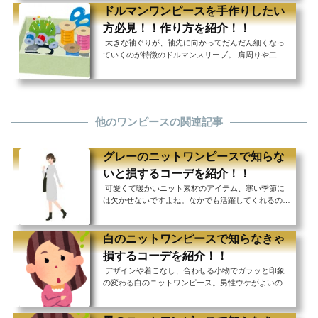
が基本的にNGの結婚式ではジャケットやボレロ、シ
ドルマンワンピースを手作りしたい
ョールなどを羽織ったりしますが、肩や腕を隠してく
方必見！！作り方を紹介！！
れるドルマンワンピースなら軽やかに1枚で着こなす
大きな袖ぐりが、袖先に向かってだんだん細くなっ
ことができます。 かしこまりすぎない、でもきちん
ていくのが特徴のドルマンスリーブ。 肩周りや二の
とした印象のドルマンワンピースなら幅広い世代に受
腕をカバーしつつ、袖口を細くすることで腕を細く見
け入れられるので、たくさんの人が集まる結婚式にぴ
せてくれる効果があります。 ドルマンスリーブを取
ったり。...
り入れたドルマンワンピースはゆったりとした着心地
にスタイルアップ効果も期待できるということで、体
型に悩む女性の強い味方！ 袖ぐりを大胆に大きくと
他のワンピースの関連記事
ったものから、控えめなものまで様々なデザインがあ
りますが、 色も柄もサイズも、そしてドルマンスリ
ーブのデザインも自分にぴったりの1着を見つける...
グレーのニットワンピースで知らな
いと損するコーデを紹介！！
可愛くて暖かいニット素材のアイテム、寒い季節に
は欠かせないですよね。なかでも活躍してくれるの
が、ニットのワンピース！ ワンピースなら上下の組
み合わせを考える必要がないので、手早くパッとおし
ゃれにきめたいときにとても便利です。 でも合わせ
白のニットワンピースで知らなきゃ
る小物やアウターなどでがらりと雰囲気も変えること
損するコーデを紹介！！
ができるので、いろいろ試しながらコーディネートを
デザインや着こなし、合わせる小物でガラッと印象
楽しみたいですね！ 今回ご紹介するのは着回し力抜
の変わる白のニットワンピース。男性ウケがよいの
群のグレーのニットワンピース。 大人っぽくも可愛
で、デートなどにぴったりのアイテムです！ 着丈が
らしくも着こなすことのできるグレーのワンピース...
長く、真っ白なだけだとのっぺりしがちな白のワンピ