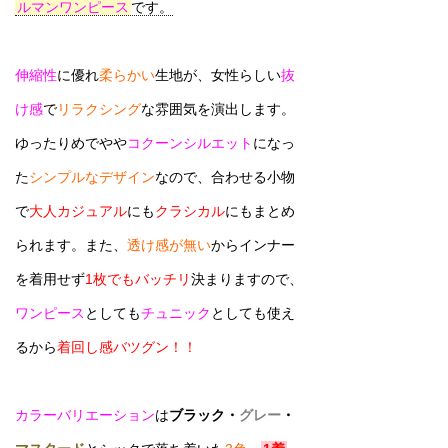
ルマンワンピース
です。
伸縮性
に優れ
柔らかい
生地が、女性らしい
抜
け感
で
リラクシング
な雰囲気を演出します。
ゆったりめでやや
コクーンシルエット
になっ
た
シンプルなデザイン
なので、合わせる小物
で
大人カジュアル
にも
クラシカル
にもまとめ
られます。また、
透け感が無い
からインナー
を着用せず
1枚でもバッチリ
決まりますので、
ワンピース
としても
チュニック
としても使え
るから
着回し感バツグン！！
カラーバリエーション
は
ブラック
・
グレー
・