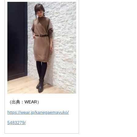
（出典：WEAR）
https://wear.jp/kanegaemayuko/
5483279/