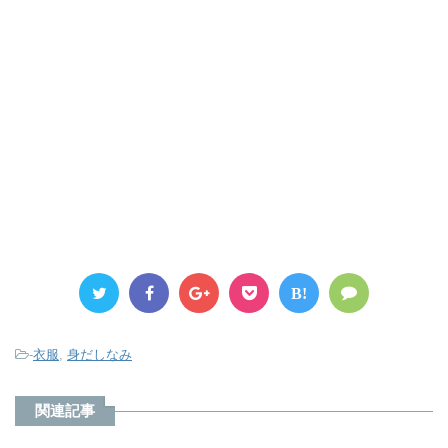
やパンツ類と合わせたり、ワンピース1着にしても、
コーデの方法はたくさんあります。 https://zozo.jp出
典元 ...
B!
-
衣服
,
身だしなみ
関連記事