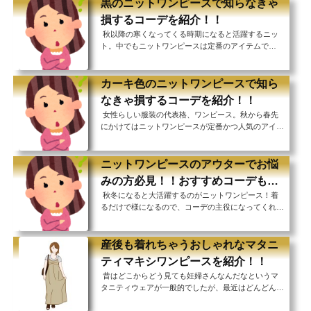
ースは、ケーブル編みなど表情のあるものを選んだ
黒のニットワンピースで知らなきゃ
り、♥ 小物使いで工夫したりするのが着こなしのポイ
損するコーデを紹介！！
ント。 真っ白はちょっと苦手という方はアイボリー
秋以降の寒くなってくる時期になると活躍するニッ
など優しい色合いの白を選んでみてもいいですね！カ
ト。中でもニットワンピースは定番のアイテムで
ジュアルにも上品にも可愛らしくも着こなすことので
す。 様々な色や柄のニットワンピースがあります
きる、変幻自在のおすすめ白ニットワンピースとコー
が、着る人を選ばず、万人に似合うのが黒のニットワ
デ...
ンピースです。 誰にでも似合って、どんなアウター
カーキ色のニットワンピースで知ら
や小物とも合わせやすい黒のニットワンピースは1着
なきゃ損するコーデを紹介！！
あれば重宝すること間違いなし！ みんなが持ってい
女性らしい服装の代表格、ワンピース。秋から春先
るアイテムだからこそ、デザインや着こなしで他の人
にかけてはニットワンピースが定番かつ人気のアイテ
と差をつけたいところ。 カジュアルからフォーマル
ムですね！ ニットワンピースは着たいけれど、甘す
まで、様々な着こなしのできる黒のニットワンピース
ぎる雰囲気にはしたくない、大人っぽく着こなしたい
につ...
という方におすすめなのがカーキのニットワンピー
ニットワンピースのアウターでお悩
ス。 シックな色味で甘さを抑えて、大人の着こなし
みの方必見！！おすすめコーデも紹
ができちゃいます！もちろんデザインや合わせる小物
秋冬になると大活躍するのがニットワンピース！着
介！！
によって可愛らしくもできますが、カーキなら決して
るだけで様になるので、コーデの主役になってくれま
甘すぎコーデにならないのが嬉しいポイント。 ニッ
す。 淡い色合いなら可愛らしくふんわりとした雰囲
トワンピースを大人っぽく着こなしたい方必見！おす
気にシックな色合いならカジュアルに大人っぽく、色
す...
味によって様々なテイストに着こなすことができるの
産後も着れちゃうおしゃれなマタニ
で、色味の違うニットワンピースを揃えている女性も
ティマキシワンピースを紹介！！
多いのではないでしょうか。 しかし、ニットワンピ
昔はどこからどう見ても妊婦さんなんだなというマ
ースを着る時に多くの方が悩むのが着膨れ問題・・・
タニティウェアが一般的でしたが、最近はどんどんと
もこもこしたニットの上に着るアウターは一歩間違え
妊婦さんでも可愛い洋服でお出かけしていますよ
ると雪だるまのような着膨れに！ 着膨れせずにニ