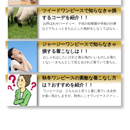
のないよりカジュアルなものも人気です。 お...
ナチュラルファッションを好む女性にとても人気で
す。 洗濯もしやすくとても使い勝手のいい麻のワン
ツイードワンピースで知らなきゃ損
ピースを作ってみませんか？ 型紙を使った作り方初
するコーデを紹介！！
めてワンピースを作るときは本を参考にすることをお
お呼ばれやパーティー、子供の幼稚園や学校の行事
すすめします。特に初心者向けの手順が丁寧に解説さ
などでちょっときちんとした格好をしなくてはならな
れている本がいいです。 本の中には「縫い代をアイ
い日、何を着ればいいのか悩みますよね。 そこで活
ロンで割る」など面倒で省いても良さそうな作業も...
躍してくれるのがワンピース！1枚着るだけで様にな
るので楽にコーディネートが決まります。そしてきち
ジャージーワンピースで知らなきゃ
んと感を出したいときにピッタリなのがツイードワン
損する着こなしは！！
ピースです。 小物をプラスするだけですぐに上品コ
おしゃれはしたいけれど着心地のいいものしか着た
ーデが完成！ツイードワンピースについてご紹介しま
くない！きちんとして見えるけれど着ていて楽ちんな
す！ツイードワンピースとは？ツイードはスコットラ
ものがいい！ そんなわがままに答えてくれるのがジ
ンド発祥の手織りの生地です。羊の短い毛などを編ん
ャージーワンピース。 伸縮性に優れて締め付けない
で作ら...
から着心地がよく、しわになりにくいので長時間座る
秋冬ワンピースの素敵な着こなし方
ドライブや映画館にもぴったり！ そんな優秀アイテ
は？おすすめを紹介！！
ムのジャージーワンピース、カジュアルなものから改
ワンピースは、どちらかと言うと夏に着ている女性
まった席でも活躍してくれるフォーマルなものまでい
が多い気がしますが、秋冬にこそワンピースファッシ
ろいろ揃っていますよ！ 楽ちんさもおしゃれさも追
ョンを楽しんでみませんか？ 秋冬ワンピースとよく
求したい方におすすめ！知らなきゃ損するジャー...
合うコーデや、おすすめの色など、ご紹介しま
す！！ 秋冬ワンピースと合うコーデは？夏のコーデ
は、ノースリーブや半袖の膝丈ワンピースにカーディ
ガンなどを軽く羽織ったり、ワンパターンのコーデが
多いですが、 秋冬は、アウターはもちろん、タイツ