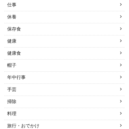
仕事
休養
保存食
健康
健康食
帽子
年中行事
手芸
掃除
料理
旅行・おでかけ