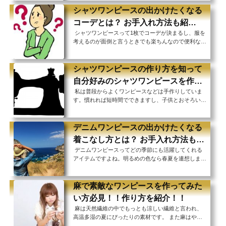
ね。 私が妊娠した時、出産経験のある友人たちから
ッ...
マタニティウェアの極意を教えてもらったんですが、
シャツワンピースの出かけたくなる
やはりマキシワンピが便利なんだそうです。 しかし
コーデとは？ お手入れ方法も紹
ただのマキシワンピではダメ！いくつか産後も着るた
シャツワンピースって1枚でコーデが決まるし、服を
介！！
めにはポイントがあるんです！ 私が友人たちから教
考えるのが面倒と言うときでも楽ちんなので便利なア
えてもらってためになったマキシワンピの選び方をご
イテムですよね。 秋冬なら、チェックのシャツワン
紹介しますね。マキシワンピースとは？マキシワンピ
ピースも季節感ありますし、白やグレー、デニムのシ
ース...
ャツワンピースなども組み合わせが多くて楽しめま
シャツワンピースの作り方を知って
す。 寒い時期にお出かけの予定があるなら迷わずシ
自分好みのシャツワンピースを作ろ
ャツワンピースで決まりです！ 思わず出かけたくな
私は普段からよくワンピースなどは手作りしていま
う！！
ってしまうシャツワンピースのコーデをご紹介しま
す。慣れれば短時間でできますし、子供とおそろいの
す。シャツワンピースとは？シャツワンピースはシャ
ものなども作れるので楽しいんです♪ また布代も自分
ツの丈を長くしてワンピースとして着られるようにし
の分のあまりで子供のワンピースくらいなら出来てし
たも...
まいますし、お得です！ 洋裁って面倒くさそうなん
デニムワンピースの出かけたくなる
て思っているあなた、シャツワンピースなら簡単に作
着こなし方とは？ お手入れ方法も紹
れて、達成感がありますよ！一度試してみませんか？
デニムワンピースってどの季節にも活躍してくれる
介！！
型紙を使った作り方シャツワンピースを作るにはどの
アイテムですよね。明るめの色なら春夏を連想します
ような工程が必要なんでしょうか？ ① まず型紙を
し、暗めの色なら秋冬。 デニムワンピースだけで季
チャコペンで布にうつしていきます。ここで不揃い
節感がだせる便利なアイテムです。ネオボヘミアンが
に...
トレンドな今年は特にデニムワンピースは欠かせない
麻で素敵なワンピースを作ってみた
んです。 家にあるデニムワンピースを一気に今年の
い方必見！！作り方を紹介！！
顔に変身させてお出かけしませんか？デニムワンピー
麻は天然繊維の中でもっとも涼しい繊維と言われ、
スとは？デニム素材のワンピースのことです。襟つき
高温多湿の夏にぴったりの素材です。 また麻はやわ
のデニムシャツの丈が伸びたものが一般的ですが、襟
らかで優しい風合いがあり、麻でできたワンピースは