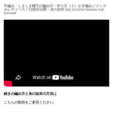
手編み・しましま帽子の編み方・作り方（２）かぎ編み／メンズ
＆レディース／13段目以降・糸の始末 diy crochet beanie hat
tutorial
続きの編み方と糸の始末の方法
は
こちらの動画をご参照ください。