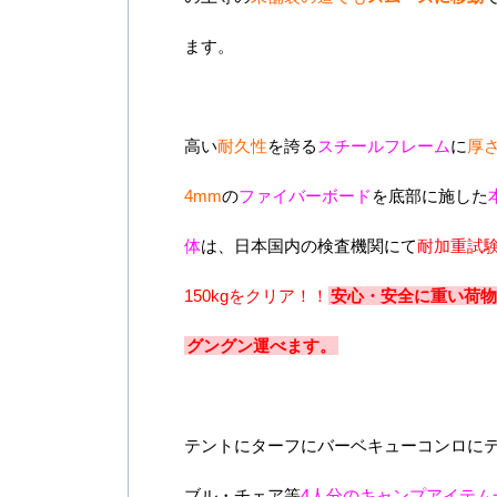
ます。
高い
耐久性
を誇る
スチールフレーム
に
厚
4mm
の
ファイバーボード
を底部に施した
体
は、日本国内の検査機関にて
耐加重試
150kgをクリア！！
安心・安全に重い荷物
グングン運べます。
テントにターフにバーベキューコンロに
ブル・チェア等
4人分のキャンプアイテム