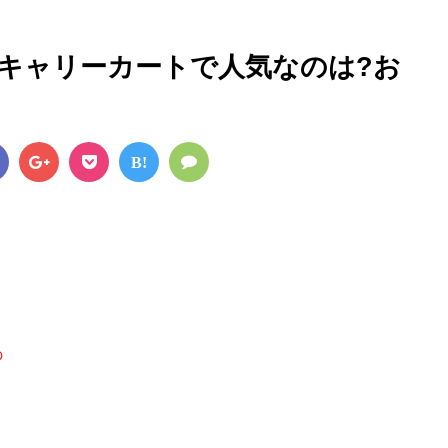
るキャリーカートで人気なのは?お
B!
。
の