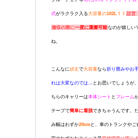
式
がラクラク入る
大容量の
102L！！
設営
撤収の際に
一度に運搬可能
なのが嬉しい
ね。
こんなに
頑丈
で
大容量
なら
折り畳みやお
れは大変なのでは…
とお思いでしょうが
ちらのキャリーは
本体シート
と
フレーム
テープで
簡単に着脱
できちゃうんです。
み幅はわずか
20cm
と、車のトランクやご