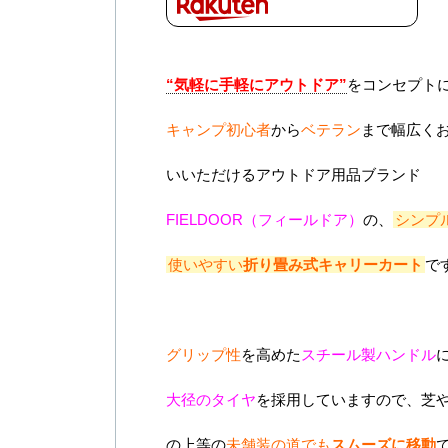
“気軽に手軽にアウトドア”
をコンセプト
キャンプ初心者
から
ベテラン
まで幅広く
いいただけるアウトドア用品ブランド
FIELDOOR（フィールドア）
の、
シンプ
使いやすい
折り畳み式キャリーカート
で
グリップ性
を高めた
スチール製ハンドル
大径のタイヤ
を採用していますので、芝
の上等の
未舗装の道でも
スムーズに移動