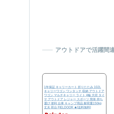
アウトドアで活躍間
1年保証 キャリーカート 折りたたみ 102L
キャリーワゴン ワンタッチ 収納 アウトドア
ワゴン マルチキャリー ライト 4輪 大径 タイ
ヤ アウトドア レジャー スポーツ 簡単 持ち
運び 便利 台車 キャンプ用品 耐荷重150kg
丈夫 荷台 FIELDOOR ★[送料無料]