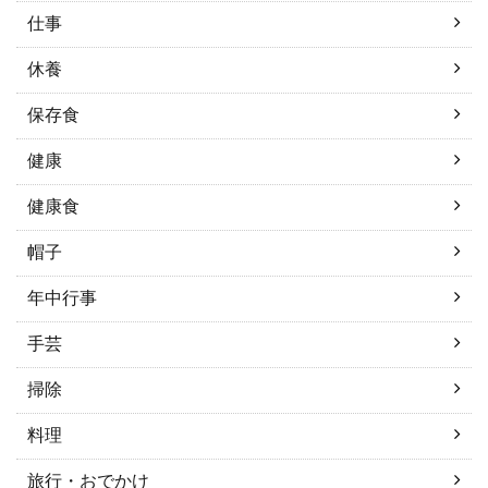
仕事
休養
保存食
健康
健康食
帽子
年中行事
手芸
掃除
料理
旅行・おでかけ