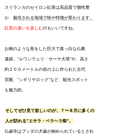
スリランカのセイロン紅茶は高品質で個性豊
か、
栽培される地域で味や特徴が変わります。
紅茶の違いを楽しむ
のもいいですね。
お椀のような形をした巨大で真っ白な仏教
遺跡、”ルワンウェリ・サーヤ大塔”や、高さ
約２００メートルの岩の上に作られた古代
宮殿、”シギリヤロック”など、観光スポット
も魅力的。
そしてぜひ見て欲しいのが、７〜８月に多くの
人が訪れる”エサラ・ペラヘラ祭”。
仏歯寺はブッダの犬歯が納められているとされ