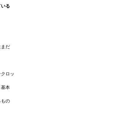
ている
はまだ
ンクロッ
、基本
るもの