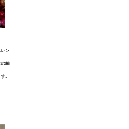
ペレン
本の編
ます。